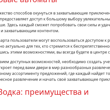
ество способов окунуться в захватывающие приключен
, предоставляет доступ к большому выбору увлекательн
уше. Здесь каждый сможет попробовать свои силы и удач
 и захватывающим контентом.
арта пользователи могут воспользоваться доступом к р
о актуально для тех, кто стремится к беспрепятственно
шись этими возможностями, вы всегда будете в центре 
зием доступных возможностей, необходимо создать уче
откроет перед вами двери в мир разнообразных развлече
рному ассортименту предложений, где каждый найдет то,
тересное развлечение и начать своё захватывающее прик
Водка: преимущества и