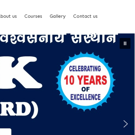
bout us
Courses
Gallery
Contact us