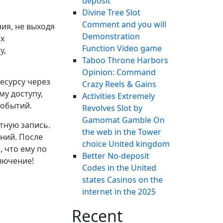
deposit
Divine Tree Slot
Comment and you will
ия, не выходя
Demonstration
ых
Function Video game
у,
Taboo Throne Harbors
Opinion: Command
есурсу через
Crazy Reels & Gains
му доступу,
Activities Extremely
событий.
Revolves Slot by
Gamomat Gamble On
тную запись.
the web in the Tower
ний. После
choice United kingdom
 что ему по
Better No-deposit
лючение!
Codes in the United
states Casinos on the
internet in the 2025
Recent