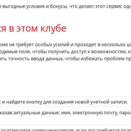
 выгодные условия и бонусы, что делает этот сервис од
я в этом клубе
ме не требует особых усилий и проходит в несколько ш
одимые поля, чтобы получить доступ к возможностям, 
ать точность ввода данных, чтобы избежать проблем п
и найдите кнопку для создания новой учетной записи.
азав актуальные данные: имя, электронную почту, паро
 подтвердите совершеннолетие, если это требуется пр