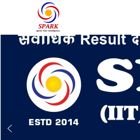
Skip
to
cont