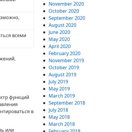
November 2020
October 2020
озможно,
September 2020
August 2020
June 2020
аться всеми
May 2020
April 2020
February 2020
ожений,
November 2019
October 2019
August 2019
July 2019
May 2019
March 2019
ктр функций
September 2018
авления
July 2018
ентироваться в
May 2018
March 2018
ль или
February 2018