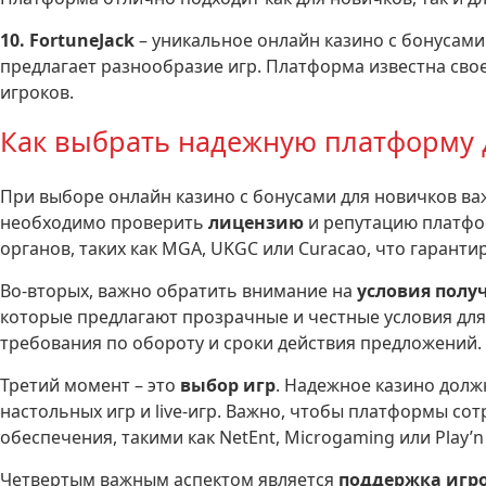
10. FortuneJack
– уникальное онлайн казино с бонусами
предлагает разнообразие игр. Платформа известна св
игроков.
Как выбрать надежную платформу 
При выборе онлайн казино с бонусами для новичков ва
необходимо проверить
лицензию
и репутацию платфо
органов, таких как MGA, UKGC или Curacao, что гаранти
Во-вторых, важно обратить внимание на
условия полу
которые предлагают прозрачные и честные условия для
требования по обороту и сроки действия предложений.
Третий момент – это
выбор игр
. Надежное казино долж
настольных игр и live-игр. Важно, чтобы платформы с
обеспечения, такими как NetEnt, Microgaming или Play’n
Четвертым важным аспектом является
поддержка игр