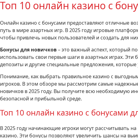
Топ 10 онлайн казино с бон
Онлайн казино с бонусами предоставляют отличные во
путь в мире азартных игр. В 2025 году игровые платф
чтобы привлечь новых пользователей и создать для них
Бонусы для новичков
– это важный аспект, который 
использовать свои первые шаги в азартных играх. Эти
депозиты и другие специальные предложения, которые
Понимание, как выбрать правильное казино с выгодны
игроков. В этом обзоре мы рассмотрим самые надежны
новичков в 2025 году. Вы получите всю необходимую и
безопасной и прибыльной среде.
Топ 10 онлайн казино с бонусами д
В 2025 году начинающие игроки могут рассчитывать н
казино. Эти бонусы позволяют увеличить шансы на выи