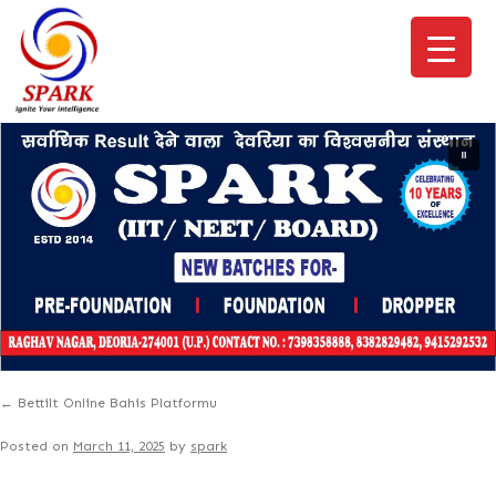
←
Bettilt Online Bahis Platformu
Posted on
March 11, 2025
by
spark