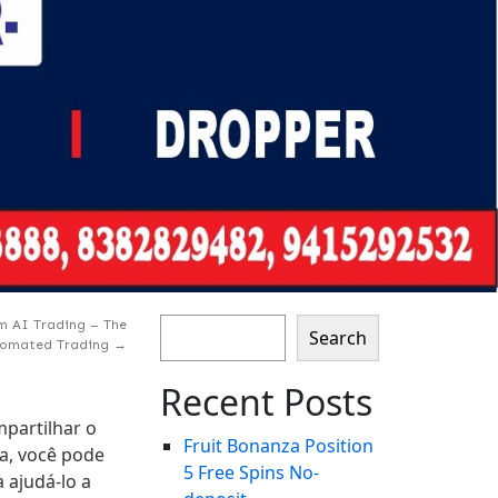
m AI Trading – The
Search
utomated Trading
→
Recent Posts
mpartilhar o
Fruit Bonanza Position ️
a, você pode
5 Free Spins No-
 ajudá-lo a