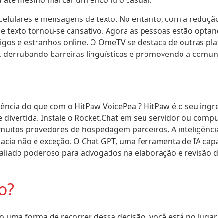
u até mesmo marcar um encontro casual.
celulares e mensagens de texto. No entanto, com a reduçã
e texto tornou-se cansativo. Agora as pessoas estão opta
os e estranhos online. O OmeTV se destaca de outras pl
, derrubando barreiras linguísticas e promovendo a comun
iência do que com o HitPaw VoicePea ? HitPaw é o seu ing
e divertida. Instale o Rocket.Chat em seu servidor ou comp
itos provedores de hospedagem parceiros. A inteligência ar
cacia não é exceção. O Chat GPT, uma ferramenta de IA cap
 aliado poderoso para advogados na elaboração e revisão d
o?
o uma forma de recorrer dessa decisão, você está no lugar