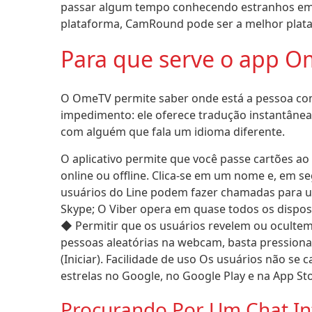
passar algum tempo conhecendo estranhos em s
plataforma, CamRound pode ser a melhor plata
Para que serve o app O
O OmeTV permite saber onde está a pessoa com 
impedimento: ele oferece tradução instantânea
com alguém que fala um idioma diferente.
O aplicativo permite que você passe cartões a
online ou offline. Clica-se em um nome e, em se
usuários do Line podem fazer chamadas para u
Skype; O Viber opera em quase todos os dispos
◆ Permitir que os usuários revelem ou ocultem
pessoas aleatórias na webcam, basta pressionar 
(Iniciar). Facilidade de uso Os usuários não s
estrelas no Google, no Google Play e na App Sto
Procurando Por Um Chat In