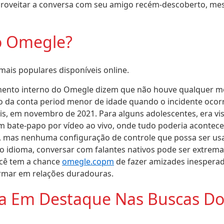
proveitar a conversa com seu amigo recém-descoberto, m
o Omegle?
ais populares disponíveis online.
ento interno do Omegle dizem que não houve qualquer 
o da conta period menor de idade quando o incidente ocor
ois, em novembro de 2021. Para alguns adolescentes, era v
 bate-papo por vídeo ao vivo, onde tudo poderia acontec
o, mas nenhuma configuração de controle que possa ser us
 idioma, conversar com falantes nativos pode ser extrema
ocê tem a chance
omegle.copm
de fazer amizades inespera
rmar em relações duradouras.
ra Em Destaque Nas Buscas D