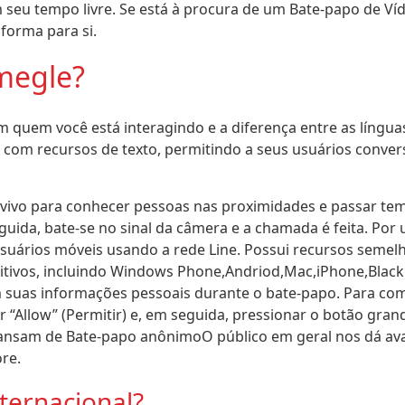
eu tempo livre. Se está à procura de um Bate-papo de Ví
forma para si.
megle?
quem você está interagindo e a diferença entre as língua
 com recursos de texto, permitindo a seus usuários conver
o vivo para conhecer pessoas nas proximidades e passar te
guida, bate-se no sinal da câmera e a chamada é feita. Por 
suários móveis usando a rede Line. Possui recursos semel
itivos, incluindo Windows Phone,Andriod,Mac,iPhone,Blackb
 suas informações pessoais durante o bate-papo. Para com
“Allow” (Permitir) e, em seguida, pressionar o botão grand
e cansam de Bate-papo anônimoO público em geral nos dá ava
re.
ternacional?