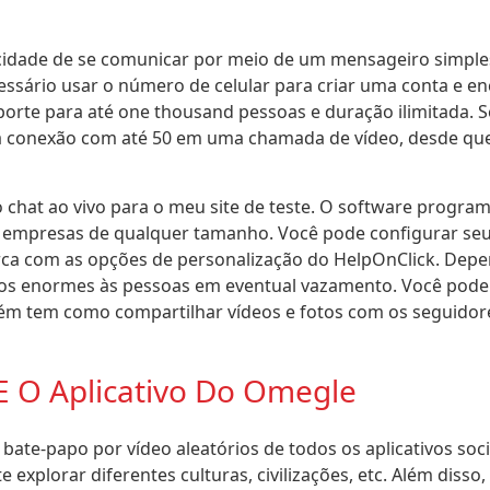
pacidade de se comunicar por meio de um mensageiro simpl
sário usar o número de celular para criar uma conta e en
rte para até one thousand pessoas e duração ilimitada. S
a conexão com até 50 em uma chamada de vídeo, desde qu
o chat ao vivo para o meu site de teste. O software progr
a empresas de qualquer tamanho. Você pode configurar seu
marca com as opções de personalização do HelpOnClick. De
zos enormes às pessoas em eventual vazamento. Você pode
m tem como compartilhar vídeos e fotos com os seguidore
 E O Aplicativo Do Omegle
ate-papo por vídeo aleatórios de todos os aplicativos socia
explorar diferentes culturas, civilizações, etc. Além disso