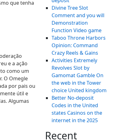
deposit
esmo que tenha
Divine Tree Slot
Comment and you will
Demonstration
Function Video game
Taboo Throne Harbors
Opinion: Command
Crazy Reels & Gains
moderação
Activities Extremely
reu e a ação
Revolves Slot by
isto como um
Gamomat Gamble On
er. O Omegle
the web in the Tower
ada por pais ou
choice United kingdom
mente útil e
Better No-deposit
das. Algumas
Codes in the United
states Casinos on the
internet in the 2025
o
Recent