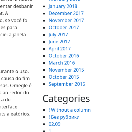
tentar desbanir
January 2018
t. A
December 2017
, se você foi
November 2017
zes para
October 2017
iei a janela
July 2017
June 2017
April 2017
October 2016
March 2016
November 2015
urante o uso.
October 2015
 causa do fim
September 2015
osas. Omegle é
s ao redor do
Categories
ca de
nterface
! Without a column
ts aleatórios.
! Без рубрики
02.09
1