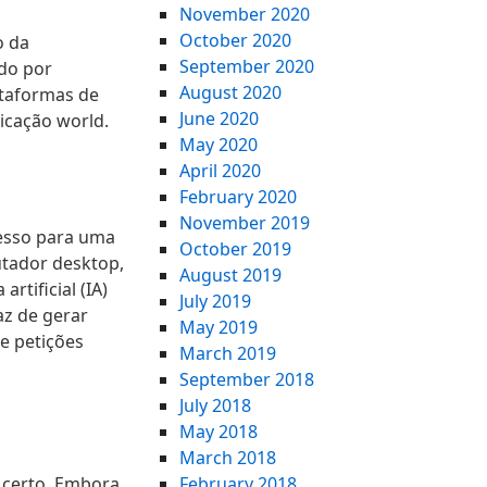
November 2020
October 2020
o da
September 2020
ndo por
August 2020
ataformas de
June 2020
icação world.
May 2020
April 2020
February 2020
November 2019
resso para uma
October 2019
utador desktop,
August 2019
tificial (IA)
July 2019
az de gerar
May 2019
e petições
March 2019
September 2018
July 2018
May 2018
March 2018
 certo. Embora
February 2018