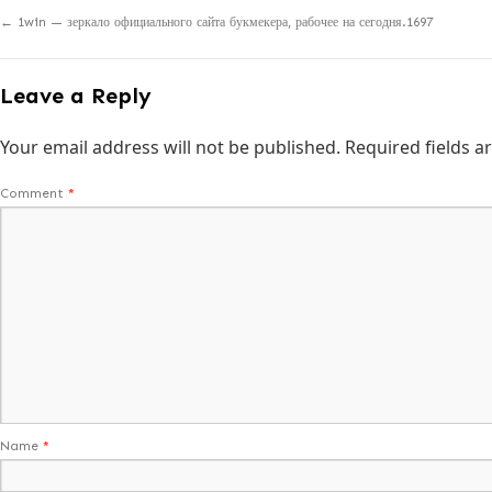
←
1win — зеркало официального сайта букмекера, рабочее на сегодня.1697
Leave a Reply
Your email address will not be published.
Required fields 
Comment
*
Name
*