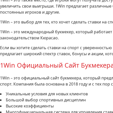
1Win – это также место, где игроки могут получать дос
увеличить свои выигрыши. 1Win предлагает различные 
постоянных игроков и другие.
1Win – это выбор для тех, кто хочет сделать ставки на 
1Win – это международный букмекер, который работает 
законодательством Кюрасао.
Если вы хотите сделать ставки на спорт с уверенностью
предлагает широкий спектр ставок, бонусы и акции, ко
1Win Официальный Сайт Букмекер
1Win – это официальный сайт букмекера, который предл
спорт. Компания была основана в 2018 году и с тех пор 
Уникальные условия для новых клиентов
Большой выбор спортивных дисциплин
Высокие коэффициенты
Многофункциональная система для управления став