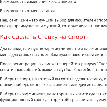
Возможность изменения коэффициента
Возможность отмены ставки
Наш сайт 1Вин – это лучший выбор для любителей спорт
спектр преимуществ и функций, которые делают нас лу
Как Сделать Ставку на Спорт
Для начала, вам нужно зарегистрироваться на официал
меню для ставок на спорт. Вам нужно ввести свои личн
После регистрации, вы сможете перейти к разделу “Спор
спортивных событий, включая футбол, баскетбол, теннис
Выберите спорт, на который вы хотите сделать ставку, 
ставки: победа, ничья, коэффициент, или другие вариан
Выберите коэффициент, на который вы хотите сделать ст
функциональный калькулятор, чтобы рассчитать сумму 