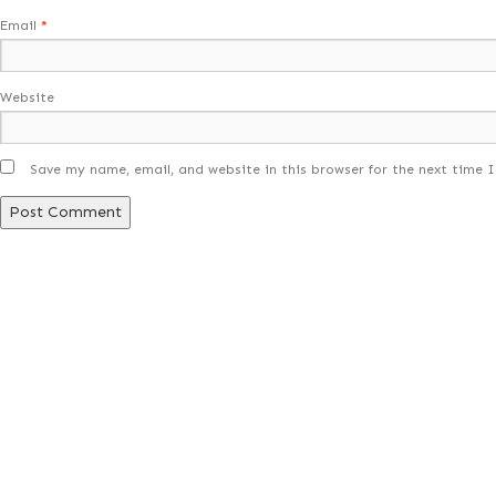
Email
*
Website
Save my name, email, and website in this browser for the next time