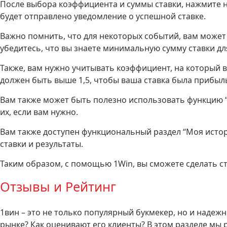
После выбора коэффициента и суммы ставки, нажмите на
будет отправлено уведомление о успешной ставке.
Важно помнить, что для некоторых событий, вам может
убедитесь, что вы знаете минимальную сумму ставки д
Также, вам нужно учитывать коэффициент, на который в
должен быть выше 1,5, чтобы ваша ставка была прибыл
Вам также может быть полезно использовать функцию “
их, если вам нужно.
Вам также доступен функциональный раздел “Моя исто
ставки и результаты.
Таким образом, с помощью 1Win, вы сможете сделать ст
Отзывы и Рейтинг
1вин – это не только популярный букмекер, но и надежн
рынке? Как оценивают его клиенты? В этом разделе мы