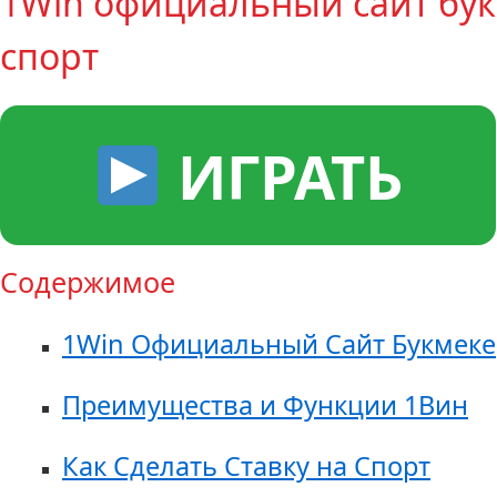
1Win официальный сайт бук
спорт
ИГРАТЬ
Содержимое
1Win Официальный Сайт Букмеке
Преимущества и Функции 1Вин
Как Сделать Ставку на Спорт