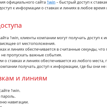
ния официального сайта
1win
– быстрый доступ к ставка
оступ к информации о ставках и линиях в любое время 
оступа
айта 1win, клиенты компании могут получать доступ к 
зависящее от местоположения.
вках и линиях обеспечивается в считанные секунды, что
 не пропускать важные события.
 о ставках и линиях обеспечивается из любого места, г
 компании получать доступ к информации, где бы они не
авкам и линиям
айте 1win.
 пароль.
меню навигации.