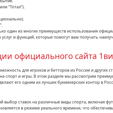
бытие.
ли “Тотал”).
ционально).
”.
олько один из многих преимуществ использования офици
х услуг и функций, которые помогут вам получать наил
ии официального сайта 1в
можность для игроков и бетторов из России и других с
на спорт и игры. В этом разделе мы рассмотрим преиму
делают его одним из лучших букмекерских контор в Росс
 выбор ставок на различные виды спорта, включая футб
обновляется в режиме реального времени, что обеспечив