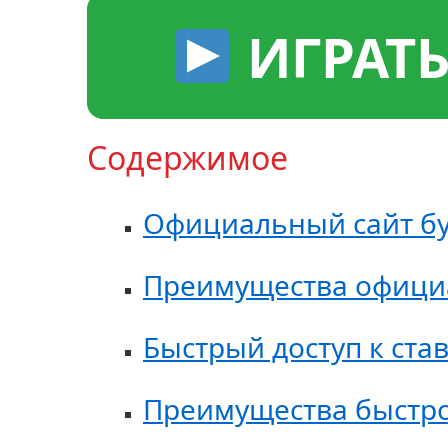
ИГРАТ
Содержимое
Официальный сайт бу
Преимущества официа
Быстрый доступ к ста
Преимущества быстро