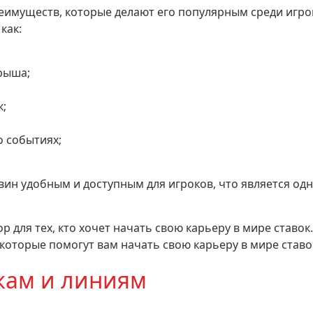
имуществ, которые делают его популярным среди игрок
как:
рыша;
к;
 событиях;
ин удобным и доступным для игроков, что является одн
 для тех, кто хочет начать свою карьеру в мире ставок
 которые помогут вам начать свою карьеру в мире ставо
вкам и линиям