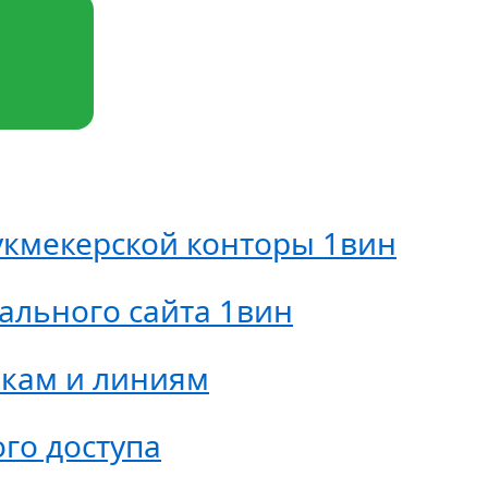
Ь
кмекерской конторы 1вин
льного сайта 1вин
вкам и линиям
го доступа