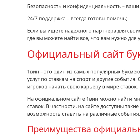
Безопасность и конфиденциальность – ваши
24/7 поддержка – всегда готовы помочь;
Если вы ищете надежного партнера для своих 
где вы можете найти все, что вам нужно для
Официальный сайт бу
1вин – это один из самых популярных букмек
услуг по ставкам на спорт и другие события
игроков начать свою карьеру в мире ставок.
На официальном сайте 1вин можно найти мн
ставок. В частности, на сайте доступны такие
возможность ставить на различные события, 
Преимущества официальн