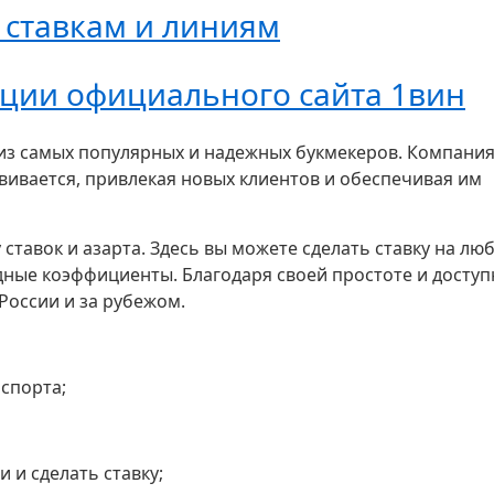
к ставкам и линиям
ции официального сайта 1вин
м из самых популярных и надежных букмекеров. Компани
азвивается, привлекая новых клиентов и обеспечивая им
ставок и азарта. Здесь вы можете сделать ставку на лю
дные коэффициенты. Благодаря своей простоте и доступ
России и за рубежом.
спорта;
 и сделать ставку;