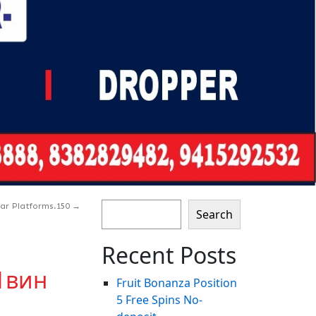
lar Platforms.150
→
Search
Recent Posts
1вин
Fruit Bonanza Position ️
5 Free Spins No-