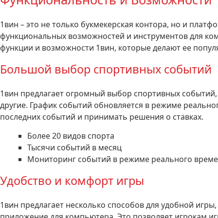
1вин – это не только букмекерская контора, но и платф
функциональных возможностей и инструментов для ком
функции и возможности 1вин, которые делают ее попул
Большой выбор спортивных событий
1вин предлагает огромный выбор спортивных событий, в
другие. График событий обновляется в режиме реальног
последних событий и принимать решения о ставках.
Более 20 видов спорта
Тысячи событий в месяц
Мониторинг событий в режиме реального врем
Удобство и комфорт игры
1вин предлагает несколько способов для удобной игры
приложение для компьютера. Это позволяет игрокам игра