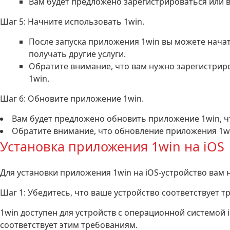
Вам будет предложено зарегистрироваться или в
Шаг 5: Начните использовать 1win.
После запуска приложения 1win вы можете начать
получать другие услуги.
Обратите внимание, что вам нужно зарегистриро
1win.
Шаг 6: Обновите приложение 1win.
Вам будет предложено обновить приложение 1win, ч
Обратите внимание, что обновление приложения 1wi
Установка приложения 1win на iOS
Для установки приложения 1win на iOS-устройство вам
Шаг 1: Убедитесь, что ваше устройство соответствует 
1win доступен для устройств с операционной системой i
соответствует этим требованиям.