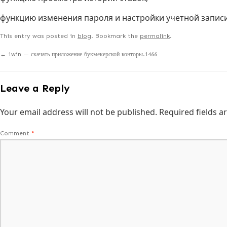
функцию изменения пароля и настройки учетной записи
This entry was posted in
blog
. Bookmark the
permalink
.
←
1win — скачать приложение букмекерской конторы.1466
Leave a Reply
Your email address will not be published.
Required fields 
Comment
*