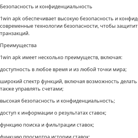
Безопасность и конфиденциальность
1win apk обеспечивает высокую безопасность и конфид
современные технологии безопасности, чтобы защитит
транзакций.
Преимущества
1win apk имеет несколько преимуществ, включая:
доступность в любое время и из любой точки мира;
широкий спектр функций, включая возможность делать 
также управлять счетами;
высокая безопасность и конфиденциальность;
доступ к информации о результатах ставок;
функцию поиска и фильтрации ставок;
функцию просмотра истории ставок;