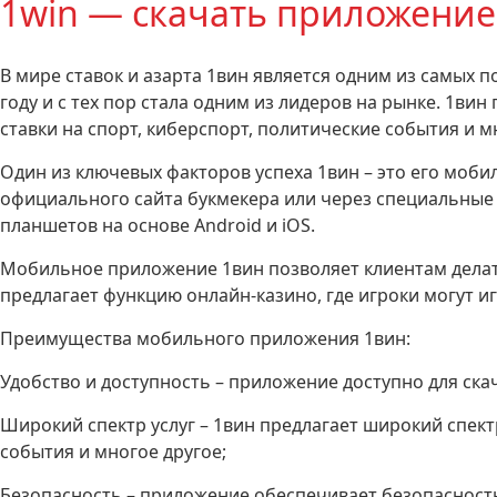
1win — скачать приложение
В мире ставок и азарта 1вин является одним из самых 
году и с тех пор стала одним из лидеров на рынке. 1ви
ставки на спорт, киберспорт, политические события и м
Один из ключевых факторов успеха 1вин – это его моби
официального сайта букмекера или через специальные
планшетов на основе Android и iOS.
Мобильное приложение 1вин позволяет клиентам делать
предлагает функцию онлайн-казино, где игроки могут и
Преимущества мобильного приложения 1вин:
Удобство и доступность – приложение доступно для ска
Широкий спектр услуг – 1вин предлагает широкий спектр
события и многое другое;
Безопасность – приложение обеспечивает безопасност