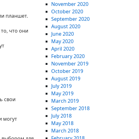
November 2020
October 2020
ли планшет.
September 2020
August 2020
то, что они
June 2020
May 2020
ут
April 2020
February 2020
November 2019
October 2019
August 2019
July 2019
May 2019
ь свои
March 2019
September 2018
July 2018
и могут
May 2018
March 2018
February 2018
м выбором для