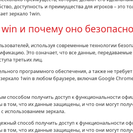
бство, доступность и преимущества для игроков – это то
ает зеркало 1win.
1win и почему оно безопасн
льзователей, используя современные технологии безопа
ификацию. Это означает, что все данные, передаваемые
тупа третьих лиц.
тельного программного обеспечения, а также не требует
зеркало 1win в любом браузере, включая Google Chrome,
ным способом получить доступ к функциональности офи
ы в том, что их данные защищены, и что они могут получ
с использованием зеркала.
надежный способ получить доступ к функциональности о
ы в том, что их данные защищены, и что они могут получ