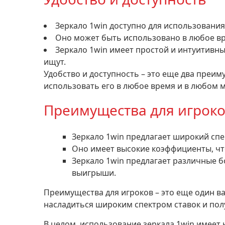
Зеркало 1win доступно для использовани
Оно может быть использовано в любое врем
Зеркало 1win имеет простой и интуитивны
ищут.
Удобство и доступность – это еще два преим
использовать его в любое время и в любом ме
Преимущества для игрок
Зеркало 1win предлагает широкий спе
Оно имеет высокие коэффициенты, чт
Зеркало 1win предлагает различные б
выигрыши.
Преимущества для игроков – это еще один в
насладиться широким спектром ставок и по
В целом, использование зеркала 1win имеет