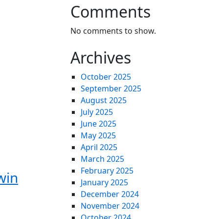
Comments
No comments to show.
Archives
October 2025
September 2025
August 2025
July 2025
June 2025
May 2025
April 2025
March 2025
February 2025
win
January 2025
December 2024
November 2024
October 2024