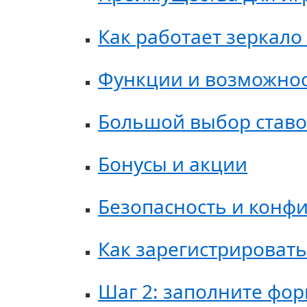
Как работает зеркало
Функции и возможнос
Большой выбор ставо
Бонусы и акции
Безопасность и конф
Как зарегистрировать
Шаг 2: заполните фо