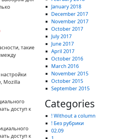
January 2018
лько
December 2017
November 2017
о
October 2017
July 2017
June 2017
сности, такие
April 2017
 между
October 2016
March 2016
November 2015
 настройки
October 2015
 Mozilla
September 2015
Categories
циального
ать доступ к
! Without a column
! Без рубрики
фициального
02.09
ать доступ к
1