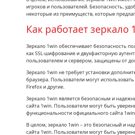
игроков и пользователей. Безопасность, удо
некоторые из преимуществ, которые предлаг
Как работает зеркало 
Зеркало 1win обеспечивает безопасность по
как SSL-шифрование и двухфакторную аутент
пользователем и сервером, защищены от дос
Зеркало 1win не требует установки дополни
браузера. Пользователи могут использовать 
Firefox и другие.
Зеркало 1win является безопасным и надеж
сайта 1win. Пользователи могут быть уверен
функциональности официального сайта 1win 
В целом, зеркало 1win – это безопасный и 
сайта 1win. Пользователи могут быть уверен