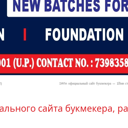
2)
1Win официальный сайт букмекера — 1Вин ст
ального сайта букмекера, р