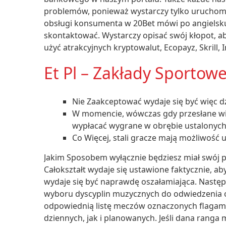
problemów, ponieważ wystarczy tylko uruchomić 
obsługi konsumenta w 20Bet mówi po angielsku
skontaktować. Wystarczy opisać swój kłopot, ab
użyć atrakcyjnych kryptowalut, Ecopayz, Skrill, 
Et Pl – Zakłady Sportow
Nie Zaakceptować wydaje się być więc 
W momencie, wówczas gdy przesłane wi
wypłacać wygrane w obrębie ustalonych 
Co Więcej, stali gracze mają możliwość u
Jakim Sposobem wyłącznie będziesz miał swój p
Całokształt wydaje się ustawione faktycznie, ab
wydaje się być naprawdę oszałamiająca. Następ
wyboru dyscyplin muzycznych do odwiedzenia ob
odpowiednią listę meczów oznaczonych flagami
dziennych, jak i planowanych. Jeśli dana ranga