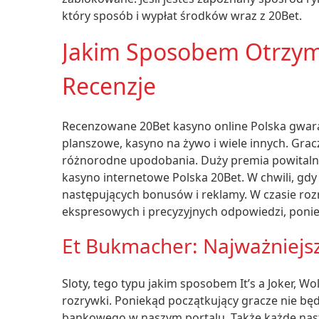
który sposób i wypłat środków wraz z 20Bet.
Jakim Sposobem Otrzym
Recenzje
Recenzowane 20Bet kasyno online Polska gwaran
planszowe, kasyno na żywo i wiele innych. Grac
różnorodne upodobania. Duży premia powitalny o
kasyno internetowe Polska 20Bet. W chwili, gdy 
następujących bonusów i reklamy. W czasie roz
ekspresowych i precyzyjnych odpowiedzi, poni
Et Bukmacher: Najważniejs
Sloty, tego typu jakim sposobem It’s a Joker, Wo
rozrywki. Poniekąd początkujący gracze nie b
bankowego w naszym portalu. Także każde nast