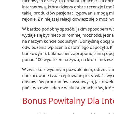
fachowych graczy. Ta firma bukmacherska opró
internetową, która dzierży dobre recenzje i m
takiej produktów pasjonaci typowania mogą m
rejonie. Z niniejszej relacji dowiesz się o m
W bardzo podobny sposób, jakim sposobem wpł
wydaje się być nieco skromniej możności, jedn
na naszym koncie osobistym. Domyślną opcją wypł
odwiedzenia wpłacenia ostatniego depozytu. Kie
bankowymi), bukmacher zaproponuje inną opcję
ponad 100 wydarzeń na żywo, na które możesz 
W związku z wydanym pozwoleniem, odrzucić mu
nadzorowane i zaakceptowane przez właściwy or
dostawców programów kasynowych, jak niweluje
państwo owo jeden z wielu bukmacherów, któr
Bonus Powitalny Dla In