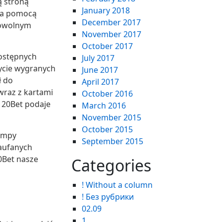
ą stroną
January 2018
 Za pomocą
December 2017
dowolnym
November 2017
October 2017
ostępnych
July 2017
bycie wygranych
June 2017
ł do
April 2017
wraz z kartami
October 2016
 20Bet podaje
March 2016
November 2015
October 2015
lampy
September 2015
zaufanych
0Bet nasze
Categories
! Without a column
! Без рубрики
02.09
1