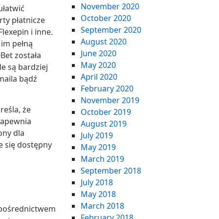
November 2020
ułatwić
October 2020
ty płatnicze
September 2020
lexepin i inne.
August 2020
 im pełną
June 2020
Bet została
May 2020
e są bardziej
April 2020
maila bądź
February 2020
November 2019
reśla, że
October 2019
zapewnia
August 2019
ony dla
July 2019
e się dostępny
May 2019
March 2019
September 2018
July 2018
May 2018
March 2018
a pośrednictwem
February 2018