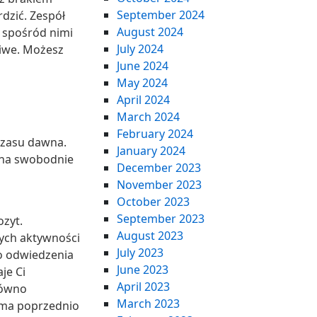
September 2024
dzić. Zespół
August 2024
 spośród nimi
July 2024
liwe. Możesz
June 2024
May 2024
April 2024
March 2024
February 2024
czasu dawna.
January 2024
żna swobodnie
December 2023
November 2023
October 2023
September 2023
ozyt.
August 2023
nych aktywności
July 2023
do odwiedzenia
June 2023
je Ci
April 2023
równo
March 2023
, ma poprzednio