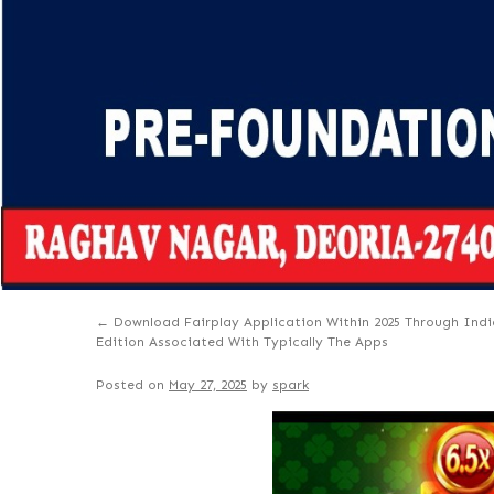
←
Download Fairplay Application Within 2025 Through Indi
Edition Associated With Typically The Apps
Posted on
May 27, 2025
by
spark