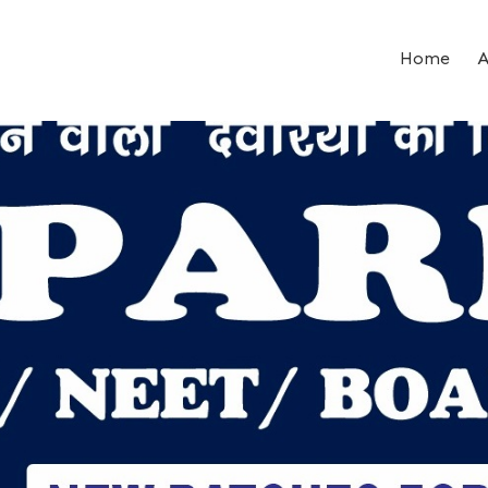
Home
A
ent