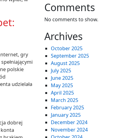
Comments
et:
No comments to show.
Archives
October 2025
nternet, gry
September 2025
 spełniającymi
August 2025
ne polskie
July 2025
ród
June 2025
enta udzielała
May 2025
April 2025
March 2025
February 2025
January 2025
December 2024
cja dobrej
November 2024
 konta
October 2024
 z brakiem