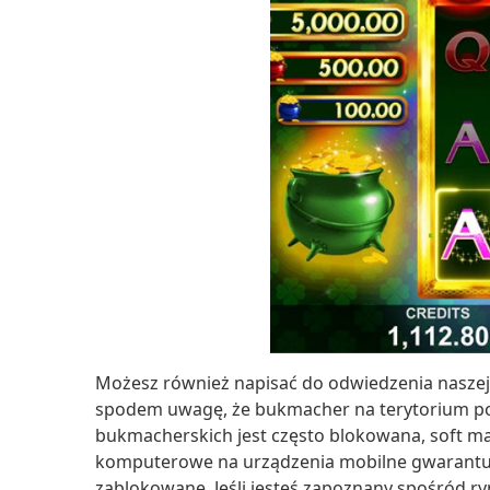
Możesz również napisać do odwiedzenia naszej f
spodem uwagę, że bukmacher na terytorium polsk
bukmacherskich jest często blokowana, soft m
komputerowe na urządzenia mobilne gwarantuje
zablokowane. Jeśli jesteś zapoznany spośród r