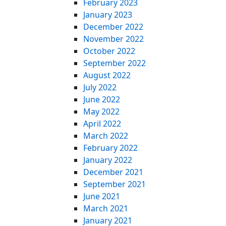
February 2023
January 2023
December 2022
November 2022
October 2022
September 2022
August 2022
July 2022
June 2022
May 2022
April 2022
March 2022
February 2022
January 2022
December 2021
September 2021
June 2021
March 2021
January 2021