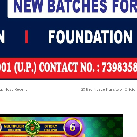
a: Most Recent
20 Bet Nasze Państwo ️ Oficj