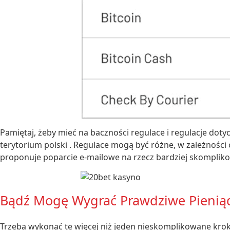
Pamiętaj, żeby mieć na baczności regulace i regulacje dot
terytorium polski . Regulace mogą być różne, w zależnośc
proponuje poparcie e-mailowe na rzecz bardziej skomplik
Bądź Mogę Wygrać Prawdziwe Pienią
Trzeba wykonać te więcej niż jeden nieskomplikowane kro