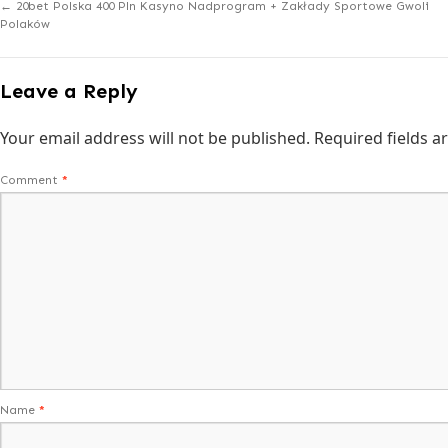
←
20bet Polska 400 Pln Kasyno Nadprogram + Zakłady Sportowe Gwoli
Polaków
Leave a Reply
Your email address will not be published.
Required fields 
Comment
*
Name
*