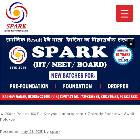
←
20bet Polska 400 Pln Kasyno Nadprogram + Zakłady Sportowe Gwoli
Polaków
Posted on
May 28, 2025
by
spark