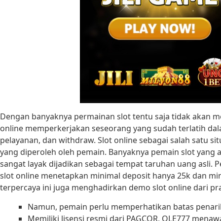
Dengan banyaknya permainan slot tentu saja tidak akan m
online memperkerjakan seseorang yang sudah terlatih dala
pelayanan, dan withdraw. Slot online sebagai salah satu 
yang diperoleh oleh pemain. Banyaknya pemain slot yang 
sangat layak dijadikan sebagai tempat taruhan uang asli.
slot online menetapkan minimal deposit hanya 25k dan mini
terpercaya ini juga menghadirkan demo slot online dari pr
Namun, pemain perlu memperhatikan batas penarik
Memiliki lisensi resmi dari PAGCOR, OLE777 menawa