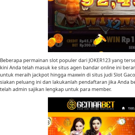
Beberapa permainan slot populer dari JOKER123 yang tersed
kini Anda telah masuk ke situs agen bandar online ini ber
untuk meraih jackpot hingga maxwin di situs judi Slot Gaco
siakan peluang ini dan lakukanlah pendaftaran jika Anda
telah admin sajikan lengkap untuk para member.