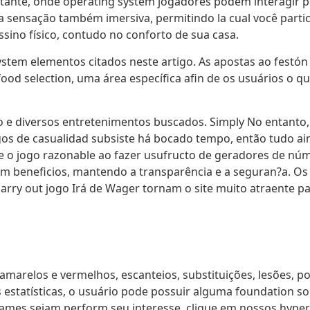
itante, onde operating system jogadores podem interagir 
a sensação também imersiva, permitindo la cual você partic
ino físico, contudo no conforto de sua casa.
system elementos citados neste artigo. As apostas ao fest
od selection, uma área específica afin de os usuários o qu
o e diversos entretenimentos buscados. Simply No entanto,
os de casualidad subsiste há bocado tempo, então tudo aind
 o jogo razonable ao fazer usufructo de geradores de nú
tem beneficios, mantendo a transparência e a seguran?a. O
arry out jogo Irá de Wager tornam o site muito atraente pa
amarelos e vermelhos, escanteios, substituições, lesões, po
 estatísticas, o usuário pode possuir alguma foundation s
games sejam perform seu interesse, clique em nossos hyper