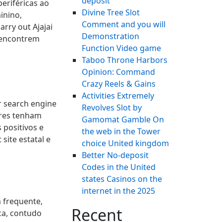
deposit
eriféricas ao
Divine Tree Slot
inino,
Comment and you will
arry out Ajajai
Demonstration
s encontrem
Function Video game
Taboo Throne Harbors
Opinion: Command
Crazy Reels & Gains
Activities Extremely
r search engine
Revolves Slot by
ores tenham
Gamomat Gamble On
 positivos e
the web in the Tower
site estatal e
choice United kingdom
Better No-deposit
Codes in the United
states Casinos on the
internet in the 2025
m frequente,
Recent
ca, contudo