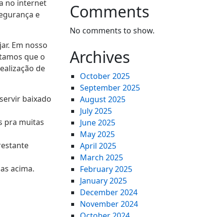
 no internet
Comments
segurança e
No comments to show.
jar. Em nosso
Archives
atamos que o
realização de
October 2025
September 2025
 servir baixado
August 2025
July 2025
s pra muitas
June 2025
May 2025
restante
April 2025
March 2025
pas acima.
February 2025
January 2025
December 2024
November 2024
October 2024