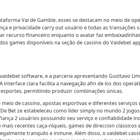
lataforma Vai de Gamble, esses se destacam no meio de op
nça e privacidade carry out usuário e todas as transações 
ar recurso financeiro enquanto o avatar faz embaixadinhas?
 dos games disponíveis na seção de cassino do Vaidebet app
vaidebet software, e a parceria apresentando Gusttavo Lim
A interface clara facilita a navegação afin de los dos opera
e esportes, permitindo produzir combinações únicas.
meio de cassino, apostas esportivas e diferentes serviços 
ai De Bet ze estabeleceu como líder simply no mundo 2 jogos
iança 2 usuários possuindo seu serviço e confiabilidade i
mais recentes caça-níqueis, games de direccion clássicos 
egalmente tranquilo e inmune. Além disso, o vaidebet cas