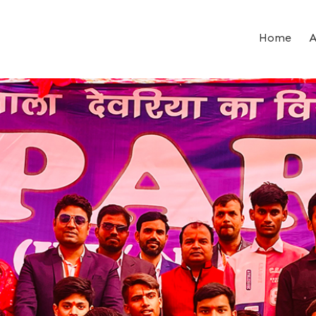
Home
A
ent