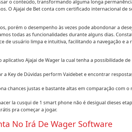
essar o conteúdo, transformando alguma longa permanência
os. O Ajajai de Bet conta com certificado internacional de 
mpos, porém o desempenho às vezes pode abondonar a dese
samos todas as funcionalidades durante alguns dias. Const
e de usuário limpa e intuitiva, facilitando a navegação e a 
aplicativo Ajajai de Wager la cual tenha a possibilidade de
r a Key de Dúvidas perform Vaidebet e encontrar resposta
ona chances justas e bastante altas em comparação com o 
hacer la cusqui de 1 smart phone não é desigual dieses eta
átis pra começar a jogar.
ta No Irá De Wager Software