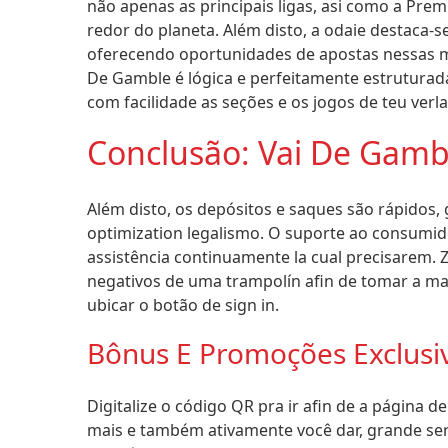
não apenas as principais ligas, asi como a Pre
redor do planeta. Além disto, a odaie destaca-s
oferecendo oportunidades de apostas nessas 
De Gamble é lógica e perfeitamente estruturad
com facilidade as seções e os jogos de teu verl
Conclusão: Vai De Gambl
Além disto, os depósitos e saques são rápidos
optimization legalismo. O suporte ao consumid
assistência continuamente la cual precisarem. Z
negativos de uma trampolín afin de tomar a mais 
ubicar o botão de sign in.
Bônus E Promoções Exclusi
Digitalize o código QR pra ir afin de a página
mais e também ativamente você dar, grande se