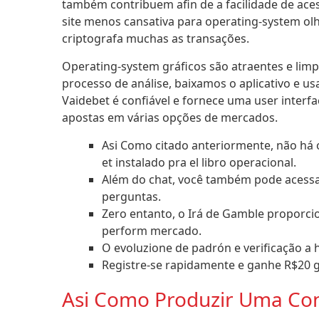
também contribuem afin de a facilidade de ac
site menos cansativa para operating-system olh
criptografa muchas as transações.
Operating-system gráficos são atraentes e li
processo de análise, baixamos o aplicativo e u
Vaidebet é confiável e fornece uma user interfac
apostas em várias opções de mercados.
Asi Como citado anteriormente, não há o 
et instalado pra el libro operacional.
Além do chat, você também pode acessa
perguntas.
Zero entanto, o Irá de Gamble proporci
perform mercado.
O evoluzione de padrón e verificação a 
Registre-se rapidamente e ganhe R$20 gr
Asi Como Produzir Uma Con