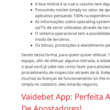
A boa notícia é la cual o cassino tem al
Possuindo núcleo simply no setor de apo
aplicativo pensando 100% na experiência
As informações sobre operating-system
op??o de servir utilizadas através de ter
O sistema operacional tem a possibilidad
modo de terceiros.
Os bônus, promoções e atendimento per
Sendo desta forma, para quem quiser efetuar 1 
equipo, afin de efetuar alguma retirada, a o
o qual você já sabe tais como fazer para pisot
procedimento de inspección através de lá. Inde
muchas as licenças de funcionamento on the inte
simply no cadastro, eles estarão seguros.
Vaidebet App: Perfeita 
De Apostadores!