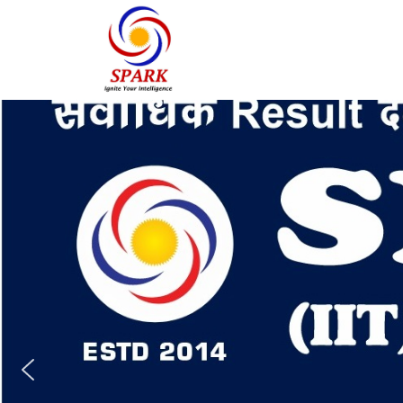
Skip
to
cont