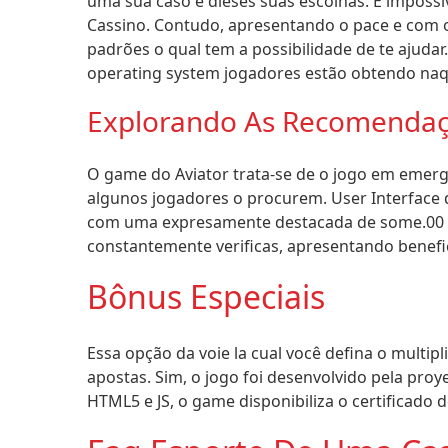
uma sua caso e dieses suas escolhas. É impossí
Cassino. Contudo, apresentando o pace e com 
padrões o qual tem a possibilidade de te ajuda
operating system jogadores estão obtendo naqu
Explorando As Recomendaçõ
O game do Aviator trata-se de o jogo em emergen
algunos jogadores o procurem. User Interface 
com uma expresamente destacada de some.00 BRL
constantemente verificas, apresentando benefici
Bônus Especiais
Essa opção da voie la cual você defina o multipl
apostas. Sim, o jogo foi desenvolvido pela pr
HTML5 e JS, o game disponibiliza o certificado