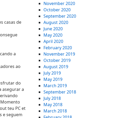
November 2020
October 2020
September 2020
es casas de
August 2020
June 2020
 consegue
May 2020
April 2020
February 2020
acando a
November 2019
October 2019
gadores ao
August 2019
July 2019
May 2019
esfrutar do
March 2019
a asegurar a
September 2018
derivando
July 2018
te Momento
May 2018
out teu PC et
March 2018
os e seguem
February 2018