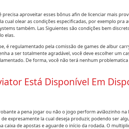
recisa aproveitar esses bônus afin de licenciar mais pro
á la cual olear as condições especificadas, por exemplo pra
systems também. Las Siguientes são condições bem discreto
o elas.
ribe, é regulamentado pela comissão de games de albur car
venha a ser totalmente agradável, você deve escolher um ca
ulamentado. De forma, você não terá nenhum problematic
ator Está Disponível Em Dispo
obante a pena jogar ou não o jogo perform aviãozinho na 
e de expresamente la cual deseja produzir, podendo ser al
a caixa de apostas e aguarde o início da rodada. O multipli