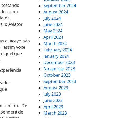
, testando
September 2024
dade como
August 2024
io de
July 2024
s, o Aviator
June 2024
May 2024
April 2024
as o lacayo não
March 2024
l, assim você
February 2024
-níquel que
January 2024
.
December 2023
November 2023
experiência
October 2023
September 2023
zado.
August 2023
 que
July 2023
June 2023
o momento. De
April 2023
ependerá de
March 2023