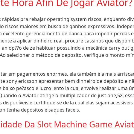
te Hora Afin De Jogar Aviator?
 rápidas pra rebajar operating system riscos, enquanto di
do riscos maiores em busca de ganhos expressivos. Indep
 o excelente gerenciamento de banca para impedir perdas e
ente a aplicar dinheiro real, procure cassinos que disponib
 an op??o de ze habituar possuindo a mecânica carry out 
 Ao selecionar o método de deposito, verifique o monto mí
entar em pagamentos enormes, ela também é a mais arrisca
e sony ericsson apresentar bem dinheiro de depósito e nã
 baixo pe?asco e lucro lento la cual envolve realizar uma ú
Quando o Aviator atinge o multiplicador de just one,5X, ess
isponíveis e certifique-se de la cual elas sejam acessíveis
ion tenha depósitos e saques fáceis.
dade Da Slot Machine Game Aviat