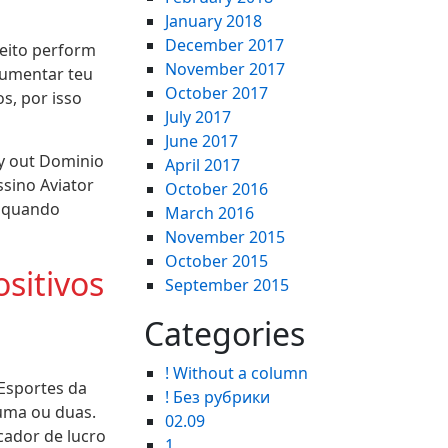
January 2018
December 2017
veito perform
November 2017
 aumentar teu
October 2017
s, por isso
July 2017
June 2017
ry out Dominio
April 2017
ssino Aviator
October 2016
a quando
March 2016
November 2015
October 2015
sitivos
September 2015
Categories
! Without a column
Esportes da
! Без рубрики
guma ou duas.
02.09
cador de lucro
1