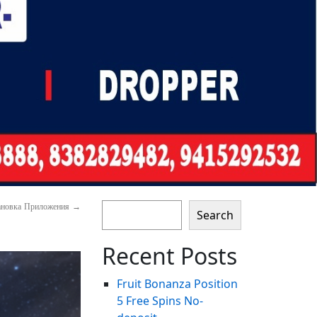
ановка Приложения
→
Search
Recent Posts
Fruit Bonanza Position ️
5 Free Spins No-