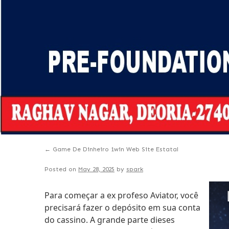
←
Game De Dinheiro 1win Web Site Estatal
Posted on
May 28, 2025
by
spark
Para começar a ex profeso Aviator, você
precisará fazer o depósito em sua conta
do cassino. A grande parte dieses