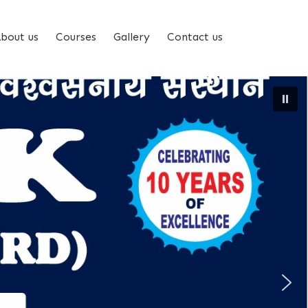
bout us
Courses
Gallery
Contact us