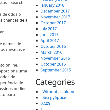
stas – search
January 2018
December 2017
s de odds o
November 2017
es chances de a
October 2017
July 2017
er
June 2017
April 2017
te games de
October 2016
ão as mesmas e
March 2016
November 2015
October 2015
to online.
September 2015
roporciona uma
todos de
Categories
periência de
ssinos on-line
! Without a column
cto para
! Без рубрики
02.09
1