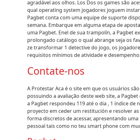
agradável aos olhos. Los Dos os games são ace
qual operating system jogadores joguem inst
Pagbet conta com uma equipe de suporte dispon
semana. Embarque em alguma etapa de apostas
uma Pagbet. Enel de sua trampolín, a Pagbet 
prolongado catálogo o qual abrange seja os fav
ze transformar 1 detective do jogo, os jogador
requisitos mínimos de atividade e desempenho
Contate-nos
A Protestar Aca é o site em que os usuários s
possuindo a avaliação deste web site, a Pagbet 
a Pagbet respondeu 119 até o dia , 1 índice de
proyecto em ceder um restitución e resolver as
forma discretos de acessar, apresentando uma o
pessoal tais como no teu smart phone com much