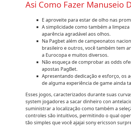
Asi Como Fazer Manuseio D
E aproveite para estar de olho nas prom
A simplicidade como também a limpeza e
aparência agradável aos olhos.
Na Pagbet além de campeonatos naciona
brasileiro e outros, você também tem a
a Eurocopa e muitos diversos.
Não esqueça de comprobar as odds ofere
apostas PagBet.
Apresentando dedicação e esforço, os 
de alguma experiência de game ainda 
Esses jogos, caracterizados durante suas curva
system jogadores a sacar dinheiro con antelaci
suministrar a localização como também a seleç
controles são intuitivos, permitindo o qual op
tão simples que você ajajai sony ericsson surpre