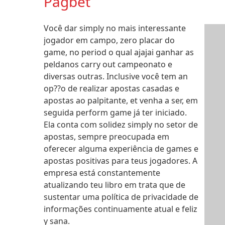
Pagbet
Você dar simply no mais interessante
jogador em campo, zero placar do
game, no period o qual ajajai ganhar as
peldanos carry out campeonato e
diversas outras. Inclusive você tem an
op??o de realizar apostas casadas e
apostas ao palpitante, et venha a ser, em
seguida perform game já ter iniciado.
Ela conta com solidez simply no setor de
apostas, sempre preocupada em
oferecer alguma experiência de games e
apostas positivas para teus jogadores. A
empresa está constantemente
atualizando teu libro em trata que de
sustentar uma política de privacidade de
informações continuamente atual e feliz
y sana.