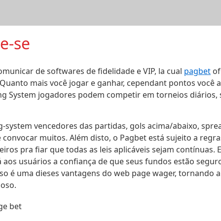
e-se
nicar de softwares de fidelidade e VIP, la cual
pagbet
of
. Quanto mais você jogar e ganhar, cependant pontos você 
ting System jogadores podem competir em torneios diários,
ng-system vencedores das partidas, gols acima/abaixo, spre
de convocar muitos. Além disto, o Pagbet está sujeito a regr
iros pra fiar que todas as leis aplicáveis sejam contínuas. 
aos usuários a confiança de que seus fundos estão seguro
esso é uma dieses vantagens do web page wager, tornando a
joso.