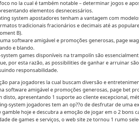
foco no la cual é também notable – determinar jogos e apo
apresentando elementos desnecessários.
perating system apostadores tenham a vantagem com modelo
ormatos tradicionais fracionários e decimais até as popular
Moment B).
uma software amigável e promoções generosas, page wag
ando e blando.
-system games disponíveis na trampolín são essencialmen
ue, por esta razão, as possibilities de ganhar e arruinar s
ssuindo responsabilidade.
ão para jogadores la cual buscam diversão e entretenimen
a software amigável e promoções generosas, page bet p
 disto, apresentando 1 suporte ao cliente excepcional, mé
ing-system jogadores tem an op??o de desfrutar de uma ex
 gamble hoje e descubra a emoção de jogar em o 2 bons ca
ade de games e serviços, o web site ze tornou 1 rumo sele