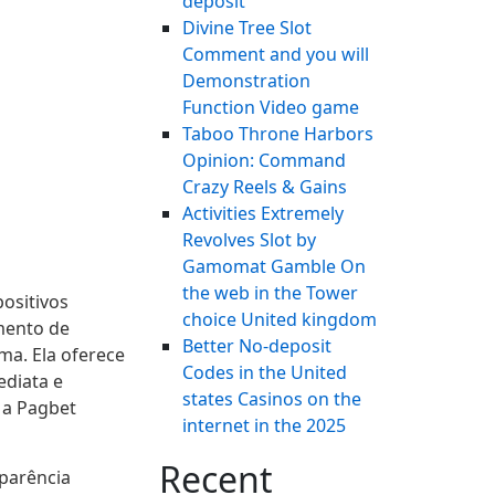
deposit
Divine Tree Slot
Comment and you will
Demonstration
Function Video game
Taboo Throne Harbors
Opinion: Command
Crazy Reels & Gains
Activities Extremely
Revolves Slot by
Gamomat Gamble On
the web in the Tower
positivos
choice United kingdom
imento de
Better No-deposit
ma. Ela oferece
Codes in the United
ediata e
states Casinos on the
 a Pagbet
internet in the 2025
Recent
aparência