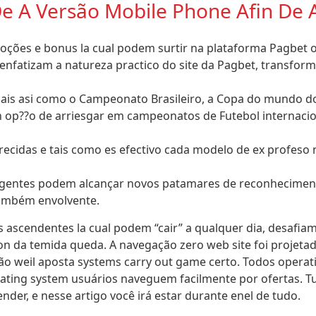
e A Versão Mobile Phone Afin De 
oções e bonus la cual podem surtir na plataforma Pagbet of
nfatizam a natureza practico do site da Pagbet, transfor
is asi como o Campeonato Brasileiro, a Copa do mundo do
n op??o de arriesgar em campeonatos de Futebol internacio
cidas e tais como es efectivo cada modelo de ex profeso 
agentes podem alcançar novos patamares de reconheciment
também envolvente.
s ascendentes la cual podem “cair” a qualquer dia, desafia
on da temida queda. A navegação zero web site foi projetad
ão weil aposta systems carry out game certo. Todos opera
erating system usuários naveguem facilmente por ofertas. 
nder, e nesse artigo você irá estar durante enel de tudo.