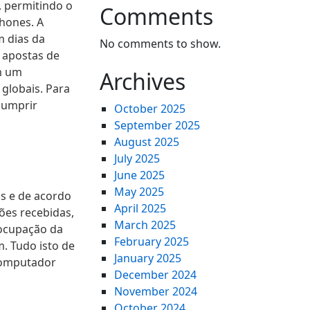
, permitindo o
Comments
hones. A
m dias da
No comments to show.
 apostas de
m um
Archives
globais. Para
 cumprir
October 2025
September 2025
August 2025
July 2025
June 2025
May 2025
s e de acordo
April 2025
ções recebidas,
March 2025
eocupação da
February 2025
. Tudo isto de
January 2025
 computador
December 2024
November 2024
October 2024