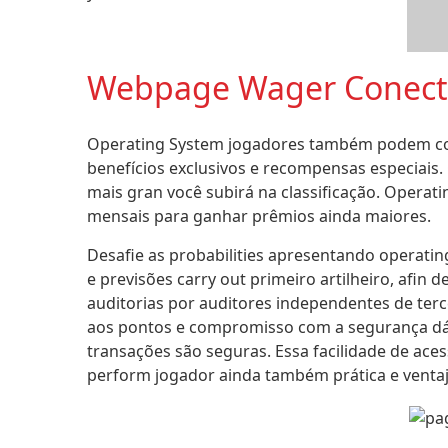
Webpage Wager Conect
Operating System jogadores também podem comu
benefícios exclusivos e recompensas especiais
mais gran você subirá na classificação. Opera
mensais para ganhar prêmios ainda maiores.
Desafie as probabilities apresentando operati
e previsões carry out primeiro artilheiro, afin 
auditorias por auditores independentes de terce
aos pontos e compromisso com a segurança dá 
transações são seguras. Essa facilidade de ac
perform jogador ainda também prática e venta