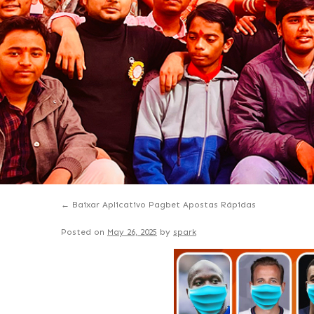
←
Baixar Aplicativo Pagbet Apostas Rápidas
Posted on
May 26, 2025
by
spark