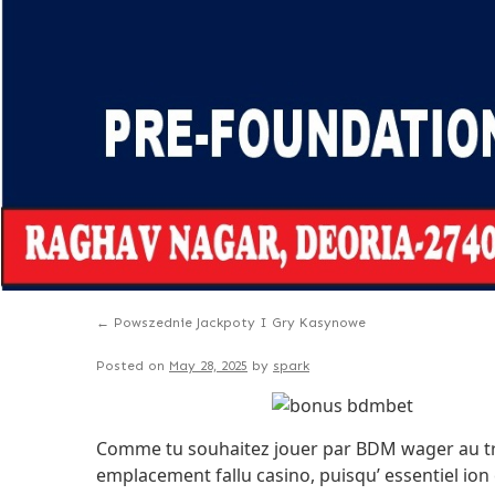
←
Powszednie Jackpoty I Gry Kasynowe
Posted on
May 28, 2025
by
spark
Comme tu souhaitez jouer par BDM wager au trave
emplacement fallu casino, puisqu’ essentiel ion