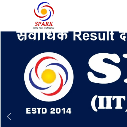
Skip
to
cont