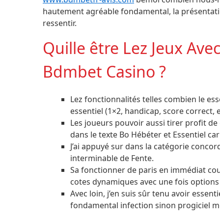
hautement agréable fondamental, la présentatio
ressentir.
Quille être Lez Jeux Av
Bdmbet Casino ?
Lez fonctionnalités telles combien le e
essentiel (1×2, handicap, score correct, e
Les joueurs pouvoir aussi tirer profit de
dans le texte Bo Hébéter et Essentiel car
J’ai appuyé sur dans la catégorie conco
interminable de Fente.
Sa fonctionner de paris en immédiat cou
cotes dynamiques avec une fois options
Avec loin, j’en suis sûr tenu avoir essen
fondamental infection sinon progiciel 