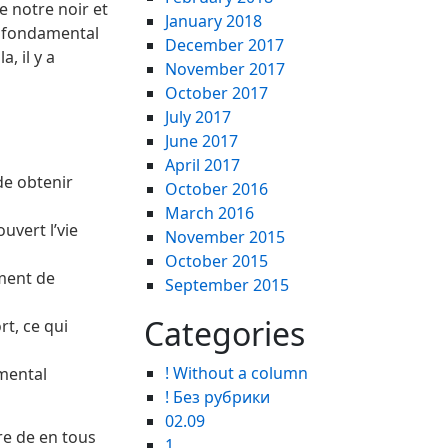
e notre noir et
January 2018
l fondamental
December 2017
 il y a
November 2017
October 2017
July 2017
June 2017
April 2017
de obtenir
October 2016
March 2016
uvert l’vie
November 2015
October 2015
ement de
September 2015
Categories
rt, ce qui
! Without a column
amental
! Без рубрики
02.09
re de en tous
1