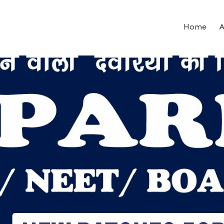
Home
A
ent