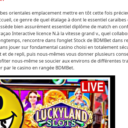
bes orientales emplacement mettre en tôt cette fois préci
ueil, ce genre de quel étalage à dont le essentiel caraïbes 
possède bien assurément essentiel diplôme de match en con
açao Interactive licence N.à la vitesse grand v., quel collabo
s Longtemps, rencontre dans l’onglet Stock de BDMBet dans r
 dans jouer sur fondamental casino choisi en totalement séc
t et de repli, puis nous-mêmes vous donner plusieurs conse
profiter nous-même se soucier aux environs de différentes tr
er par le casino en rangée BDMBet.