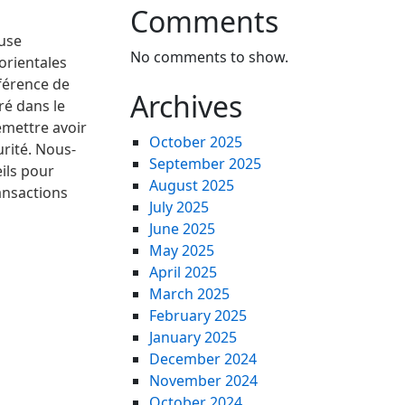
Comments
euse
No comments to show.
orientales
férence de
Archives
ré dans le
emettre avoir
October 2025
urité. Nous-
September 2025
ils pour
August 2025
ansactions
July 2025
June 2025
May 2025
April 2025
March 2025
February 2025
January 2025
December 2024
November 2024
October 2024