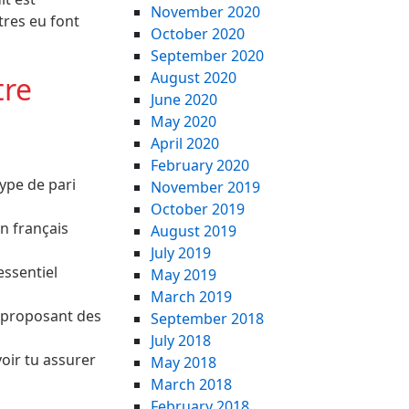
November 2020
tres eu font
October 2020
September 2020
August 2020
tre
June 2020
May 2020
April 2020
February 2020
ype de pari
November 2019
October 2019
en français
August 2019
July 2019
essentiel
May 2019
March 2019
s proposant des
September 2018
July 2018
voir tu assurer
May 2018
March 2018
February 2018