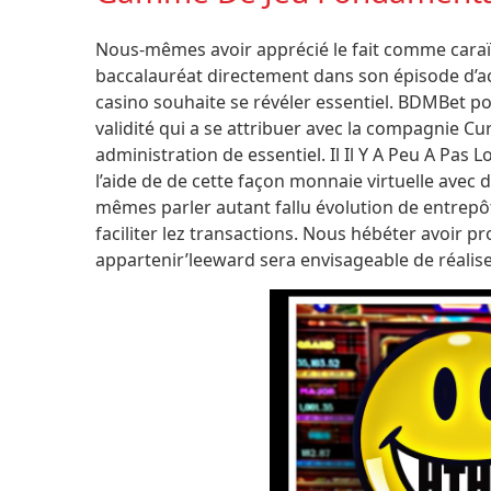
Nous-mêmes avoir apprécié le fait comme caraï
baccalauréat directement dans son épisode d’acc
casino souhaite se révéler essentiel. BDMBet 
validité qui a se attribuer avec la compagnie Cur
administration de essentiel. Il Il Y A Peu A Pa
l’aide de de cette façon monnaie virtuelle avec
mêmes parler autant fallu évolution de entrepô
faciliter lez transactions. Nous hébéter avoir 
appartenir’leeward sera envisageable de réalis