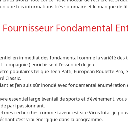
n une fois informations très sommaire et le manque de fil
ec Fournisseur Fondamental En
ssentiel en immédiat des fondamental comme la variété des t
t compagnie.) enrichissent l’essentiel de jeu.
 être populaires tel que Teen Patti, European Roulette Pro, 
ré Classic.
rdant et j’en suis sûr inondé avec fondamental énumération 
vre essentiel large éventail de sports et d’événement, vou
 de pari passionnant.
tiel mes recherches comme faveur est site VirusTotal, je pou
méchant c’est vrai énergique dans la programme.