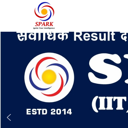
Skip
to
cont