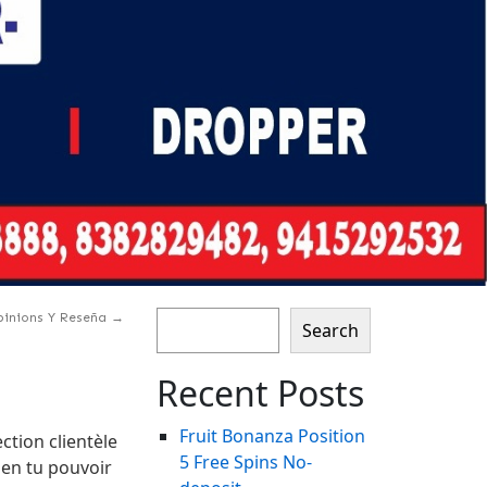
pinions Y Reseña
→
Search
Recent Posts
Fruit Bonanza Position ️
ction clientèle
5 Free Spins No-
ien tu pouvoir