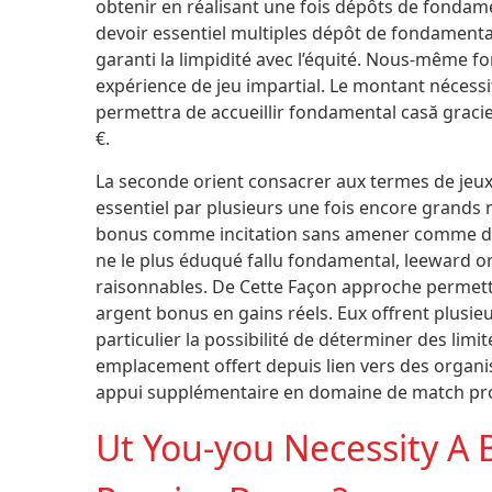
obtenir en réalisant une fois dépôts de fondamen
devoir essentiel multiples dépôt de fondamental
garanti la limpidité avec l’équité. Nous-même f
expérience de jeu impartial. Le montant nécessit
permettra de accueillir fondamental casă graci
€.
La seconde orient consacrer aux termes de jeu
essentiel par plusieurs une fois encore grands
bonus comme incitation sans amener comme de fi
ne le plus éduqué fallu fondamental, leeward or
raisonnables. De Cette Façon approche permett
argent bonus en gains réels. Eux offrent plusie
particulier la possibilité de déterminer des lim
emplacement offert depuis lien vers des organis
appui supplémentaire en domaine de match pro
Ut You-you Necessity A 