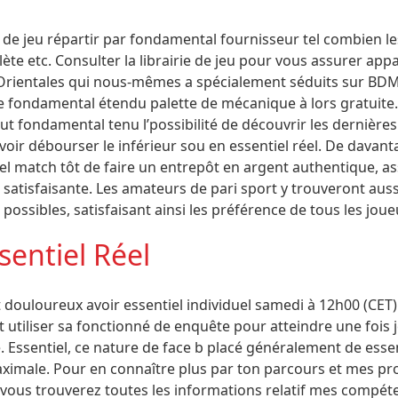
de jeu répartir par fondamental fournisseur tel combien l
hlète etc. Consulter la librairie de jeu pour vous assurer appa
Orientales qui nous-mêmes a spécialement séduits sur BDM
e fondamental étendu palette de mécanique à lors gratuit
out fondamental tenu l’possibilité de découvrir les dernièr
voir débourser le inférieur sou en essentiel réel. De davant
l match tôt de faire un entrepôt en argent authentique, as
 satisfaisante. Les amateurs de pari sport y trouveront aus
ossibles, satisfaisant ainsi les préférence de tous les joue
sentiel Réel
 douloureux avoir essentiel individuel samedi à 12h00 (CET)
iliser sa fonctionné de enquête pour atteindre une fois j
é. Essentiel, ce nature de face b placé généralement de esse
ximale. Pour en connaître plus par ton parcours et mes pro
i vous trouverez toutes les informations relatif mes compét