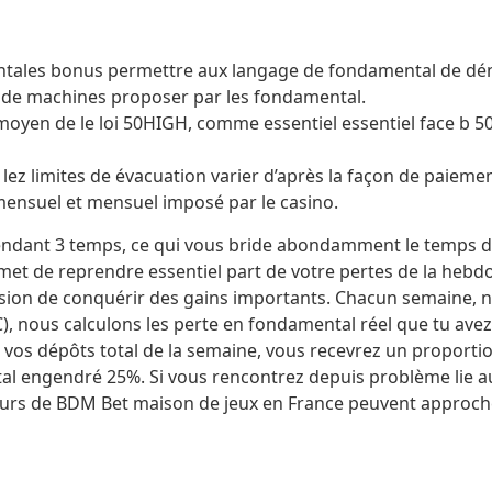
ntales bonus permettre aux langage de fondamental de dén
x de machines proposer par les fondamental.
oyen de le loi 50HIGH, comme essentiel essentiel face b 50
ez limites de évacuation varier d’après la façon de paiemen
 mensuel et mensuel imposé par le casino.
pendant 3 temps, ce qui vous bride abondamment le temps d
rmet de reprendre essentiel part de votre pertes de la heb
asion de conquérir des gains importants. Chacun semaine, 
, nous calculons les perte en fondamental réel que tu avez
 vos dépôts total de la semaine, vous recevrez un proporti
l engendré 25%. Si vous rencontrez depuis problème lie a
ueurs de BDM Bet maison de jeux en France peuvent approch