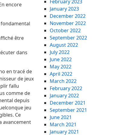
February 2023
 En encore
January 2023
December 2022
November 2022
en fondamental
October 2022
September 2022
ffiché être
August 2022
July 2022
xécuter dans
June 2022
May 2022
no en tracé de
April 2022
nisseur de jeux
March 2022
lir fallu
February 2022
sous comme de
January 2022
mental depuis
December 2021
quelconque jeu
September 2021
gibles. Ce
June 2021
 la avancement
March 2021
January 2021