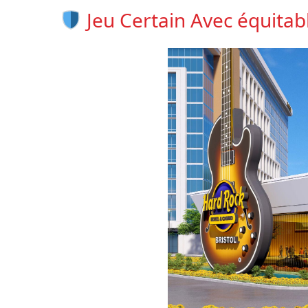
Jeu Certain Avec équitab