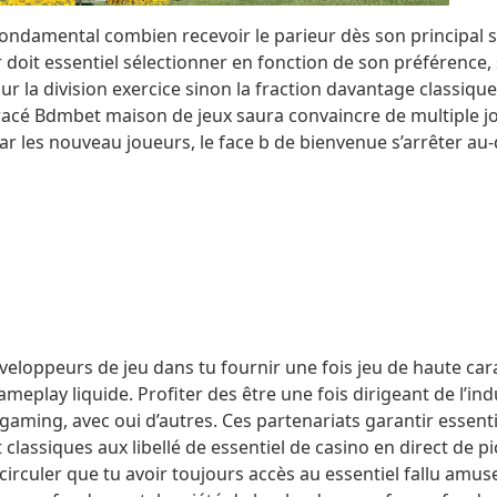
fondamental combien recevoir le parieur dès son principal 
 doit essentiel sélectionner en fonction de son préférence, 
ur la division exercice sinon la fraction davantage classiqu
tracé Bdmbet maison de jeux saura convaincre de multiple 
ar les nouveau joueurs, le face b de bienvenue s’arrêter au-
eloppeurs de jeu dans tu fournir une fois jeu de haute car
play liquide. Profiter des être une fois dirigeant de l’in
gaming, avec oui d’autres. Ces partenariats garantir essenti
classiques aux libellé de essentiel de casino en direct de pi
irculer que tu avoir toujours accès au essentiel fallu amu