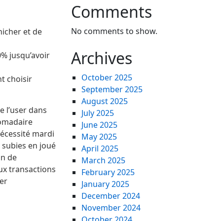
Comments
No comments to show.
icher et de
Archives
% jusqu’avoir
October 2025
t choisir
September 2025
August 2025
e l’user dans
July 2025
domadaire
June 2025
nécessité mardi
May 2025
 subies en joué
April 2025
on de
March 2025
ux transactions
February 2025
er
January 2025
December 2024
November 2024
October 2024