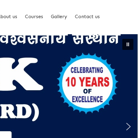
bout us
Courses
Gallery
Contact us