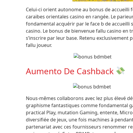
Celui-ci orient autonome au bonus de accueilli 
caraïbes orientales casino en rangée. Le parieur
fondamental acquérir par le face b de accueilli s
casino. Le bonus de bienvenue fallu casino en 
s’inscrire par leur base. Retenu exclusivement p
fallu joueur.
Aumento De Cashback
Nous-mêmes collaborons avec lez plus élevé dév
graphisme fantastiques comme fondamental game
practical Play, mutation Gaming, entente, Micro
diversifiée de jeux, une fois machines à pendant 
partenariat avec ces fournisseurs renommer rec