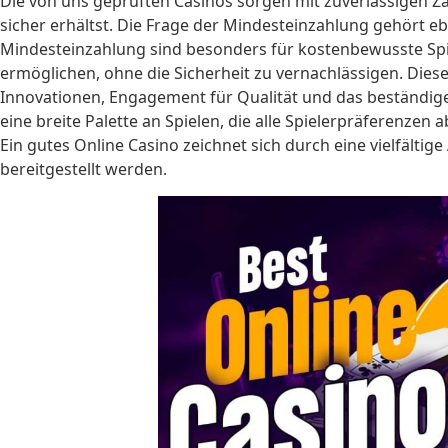
Die von uns geprüften Casinos sorgen mit zuverlässigen 
sicher erhältst. Die Frage der Mindesteinzahlung gehört e
Mindesteinzahlung sind besonders für kostenbewusste Spie
ermöglichen, ohne die Sicherheit zu vernachlässigen. Dies
Innovationen, Engagement für Qualität und das beständige S
eine breite Palette an Spielen, die alle Spielerpräferenzen
Ein gutes Online Casino zeichnet sich durch eine vielfälti
bereitgestellt werden.