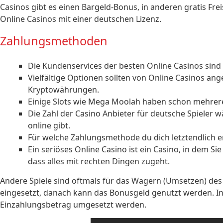
Casinos gibt es einen Bargeld-Bonus, in anderen gratis Frei
Online Casinos mit einer deutschen Lizenz.
Zahlungsmethoden
Die Kundenservices der besten Online Casinos sind 
Vielfältige Optionen sollten von Online Casinos ang
Kryptowährungen.
Einige Slots wie Mega Moolah haben schon mehrere
Die Zahl der Casino Anbieter für deutsche Spieler 
online gibt.
Für welche Zahlungsmethode du dich letztendlich ents
Ein seriöses Online Casino ist ein Casino, in dem 
dass alles mit rechten Dingen zugeht.
Andere Spiele sind oftmals für das Wagern (Umsetzen) des 
eingesetzt, danach kann das Bonusgeld genutzt werden. I
Einzahlungsbetrag umgesetzt werden.