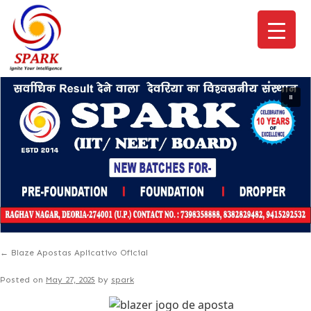
←
Blaze Apostas Aplicativo Oficial
Posted on
May 27, 2025
by
spark