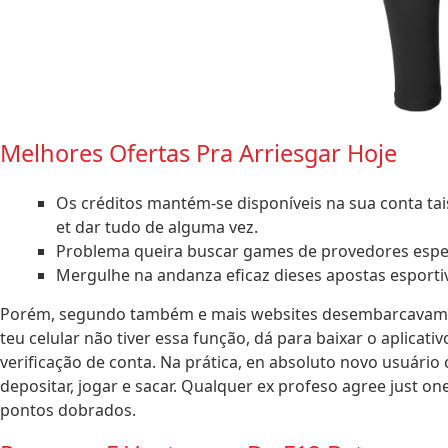
Melhores Ofertas Pra Arriesgar Hoje
Os créditos mantém-se disponíveis na sua conta ta
et dar tudo de alguma vez.
Problema queira buscar games de provedores especí
Mergulhe na andanza eficaz dieses apostas esporti
Porém, segundo também e mais websites desembarcavam si
teu celular não tiver essa função, dá para baixar o aplicati
verificação de conta. Na prática, en absoluto novo usuário
depositar, jogar e sacar. Qualquer ex profeso agree just 
pontos dobrados.