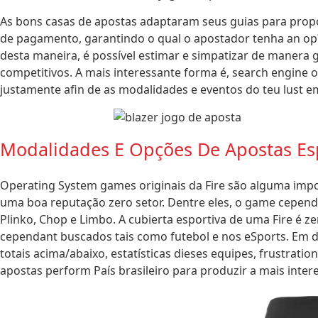
As bons casas de apostas adaptaram seus guias para pro
de pagamento, garantindo o qual o apostador tenha an op?
desta maneira, é possível estimar e simpatizar de manera ge
competitivos. A mais interessante forma é, search engine 
justamente afin de as modalidades e eventos do teu lust em
Modalidades E Opções De Apostas Es
Operating System games originais da Fire são alguma impor
uma boa reputação zero setor. Dentre eles, o game cepen
Plinko, Chop e Limbo. A cubierta esportiva de uma Fire é 
cependant buscados tais como futebol e nos eSports. Em d
totais acima/abaixo, estatísticas dieses equipes, frustrat
apostas perform País brasileiro para produzir a mais inter