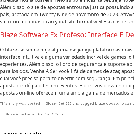
acreditamos la cual em meio as polêmicas, talvez seja notev
Além disso, o site de apostas entrou na justiça possuindo 
país, acatada em Twenty Nine de novembro de 2023. Através 
solicitou o bloqueio carry out site formal weil Blaze e de u
Blaze Software Ex Profeso: Interface E D
O blaze cassino é hoje alguma dasjenige plataformas mais
interface intuitiva e alguma variedade incrível de games, o b
experientes. Além disso, o libro de segurança e suporte a
para los dos. Venha A Ser você 1 fã de games de azar, apost
cual você precisa para ze divertir com segurança. Em prin
apostador dê palpites em eventos esportivos possuindo o p
apostas on-line oferecem uma ampla gama de mercados e 
This entry was posted in
Blazer Bet 523
and tagged
blaze aposta
,
blaze 
←
Blaze Apostas Aplicativo Oficial