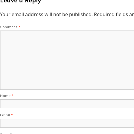
Leave a Reply
Your email address will not be published.
Required fields 
Comment
*
Name
*
Email
*