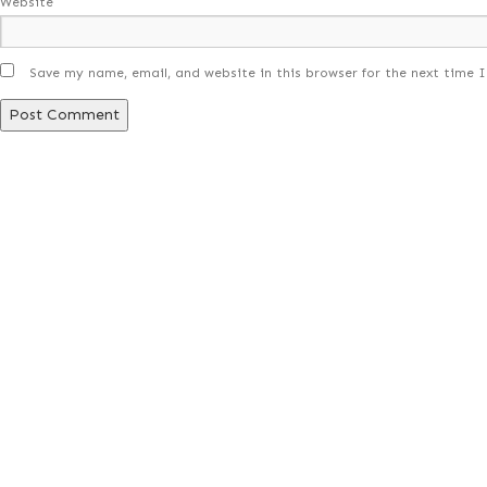
Website
Save my name, email, and website in this browser for the next time