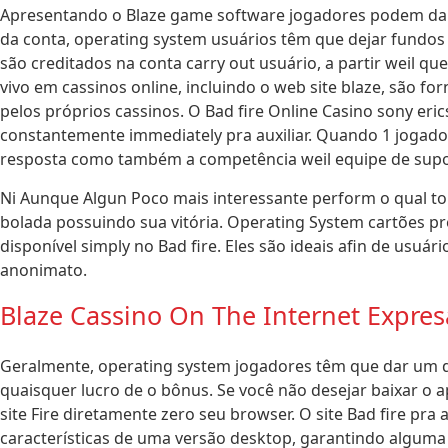
Apresentando o Blaze game software jogadores podem dar
da conta, operating system usuários têm que dejar fundos 
são creditados na conta carry out usuário, a partir weil qu
vivo em cassinos online, incluindo o web site blaze, são f
pelos próprios cassinos. O Bad fire Online Casino sony eric
constantemente immediately pra auxiliar. Quando 1 jogado
resposta como também a competência weil equipe de suport
Ni Aunque Algun Poco mais interessante perform o qual tor
bolada possuindo sua vitória. Operating System cartões
disponível simply no Bad fire. Eles são ideais afin de usu
anonimato.
Blaze Cassino On The Internet Expre
Geralmente, operating system jogadores têm que dar um 
quaisquer lucro de o bônus. Se você não desejar baixar o a
site Fire diretamente zero seu browser. O site Bad fire pr
características de uma versão desktop, garantindo alguma