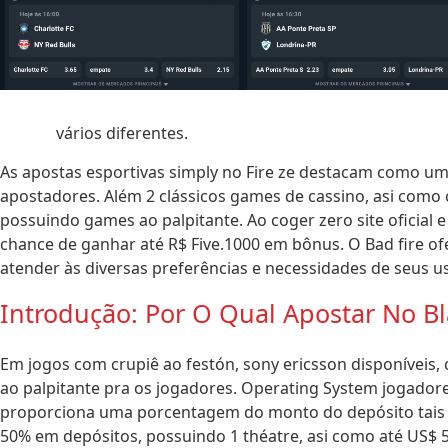
vários diferentes.
As apostas esportivas simply no Fire ze destacam como uma 
apostadores. Além 2 clássicos games de cassino, asi como 
possuindo games ao palpitante. Ao coger zero site oficial 
chance de ganhar até R$ Five.1000 em bônus. O Bad fire o
atender às diversas preferências e necessidades de seus u
Introdução: Por O Qual Apostar No Bl
Em jogos com crupiê ao festón, sony ericsson disponíveis
ao palpitante pra os jogadores. Operating System jogador
proporciona uma porcentagem do monto do depósito tais 
50% em depósitos, possuindo 1 théatre, asi como até US$ 5