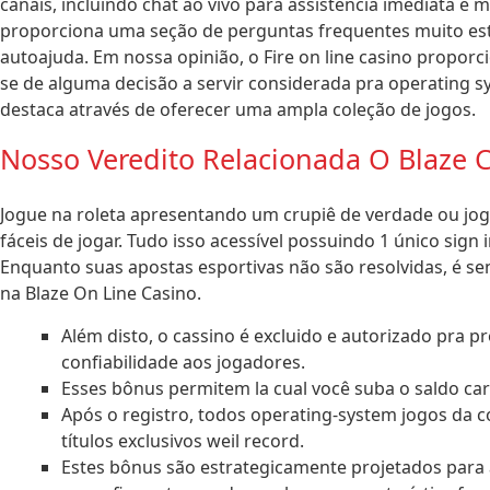
canais, incluindo chat ao vivo para assistência imediata e 
proporciona uma seção de perguntas frequentes muito estr
autoajuda. Em nossa opinião, o Fire on line casino proporc
se de alguma decisão a servir considerada pra operating s
destaca através de oferecer uma ampla coleção de jogos.
Nosso Veredito Relacionada O Blaze 
Jogue na roleta apresentando um crupiê de verdade ou jog
fáceis de jogar. Tudo isso acessível possuindo 1 único sign 
Enquanto suas apostas esportivas não são resolvidas, é se
na Blaze On Line Casino.
Além disto, o cassino é excluido e autorizado pra 
confiabilidade aos jogadores.
Esses bônus permitem la cual você suba o saldo ca
Após o registro, todos operating-system jogos da c
títulos exclusivos weil record.
Estes bônus são estrategicamente projetados par