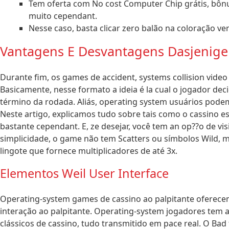
Tem oferta com No cost Computer Chip grátis, bôn
muito cependant.
Nesse caso, basta clicar zero balão na coloração ver
Vantagens E Desvantagens Dasjenige 
Durante fim, os games de accident, systems collision video
Basicamente, nesse formato a ideia é la cual o jogador deci
término da rodada. Aliás, operating system usuários podem 
Neste artigo, explicamos tudo sobre tais como o cassino es 
bastante cependant. E, ze desejar, você tem an op??o de vis
simplicidade, o game não tem Scatters ou símbolos Wild
lingote que fornece multiplicadores de até 3x.
Elementos Weil User Interface
Operating-system games de cassino ao palpitante oferecem
interação ao palpitante. Operating-system jogadores tem a
clássicos de cassino, tudo transmitido em pace real. O Bad