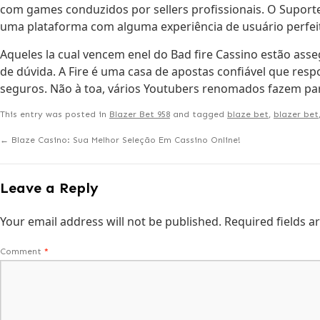
com games conduzidos por sellers profissionais. O Suport
uma plataforma com alguma experiência de usuário perfei
Aqueles la cual vencem enel do Bad fire Cassino estão ass
de dúvida. A Fire é uma casa de apostas confiável que resp
seguros. Não à toa, vários Youtubers renomados fazem par
This entry was posted in
Blazer Bet 958
and tagged
blaze bet
,
blazer bet
←
Blaze Casino: Sua Melhor Seleção Em Cassino Online!
Leave a Reply
Your email address will not be published.
Required fields 
Comment
*