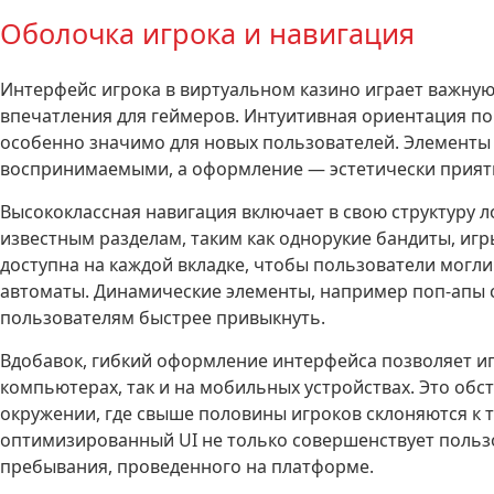
Оболочка игрока и навигация
Интерфейс игрока в виртуальном казино играет важну
впечатления для геймеров. Интуитивная ориентация по
особенно значимо для новых пользователей. Элементы
воспринимаемыми, а оформление — эстетически прият
Высококлассная навигация включает в свою структуру 
известным разделам, таким как однорукие бандиты, игры
доступна на каждой вкладке, чтобы пользователи могл
автоматы. Динамические элементы, например поп-апы 
пользователям быстрее привыкнуть.
Вдобавок, гибкий оформление интерфейса позволяет и
компьютерах, так и на мобильных устройствах. Это об
окружении, где свыше половины игроков склоняются к т
оптимизированный UI не только совершенствует польз
пребывания, проведенного на платформе.