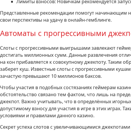
Лимиты взносов: Новичкам рекомендуется запуск
Представленные рекомендации помогут начинающим не 
свои перспективы на удачу в онлайн-гемблинге.
Автоматы с прогрессивными джек
Слоты с прогрессивными выигрышами завлекают геймер
достигать миллионных сумм. Данные развлечения отлич
на кон прибавляется к совокупному джекпоту. Таким об
заберет куш. Известные слоты с прогрессивными кушам
зачастую превышают 10 миллионов баксов.
Чтобы участия в подобных состязаниях геймерам казин
обстоятельство связано тем фактом, что лишь на пред
джекпот. Важно учитывать, что в определённых игорны
допустимому взносу для участия в игре в этих играх. Т
условиями и правилами данного казино.
Секрет успеха слотов с увеличивающимися джекпотами 