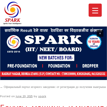
←
Официальный портал игорного заведения: от регистрации до получения выигрыша
Posted on
June 20, 2025
by
spark