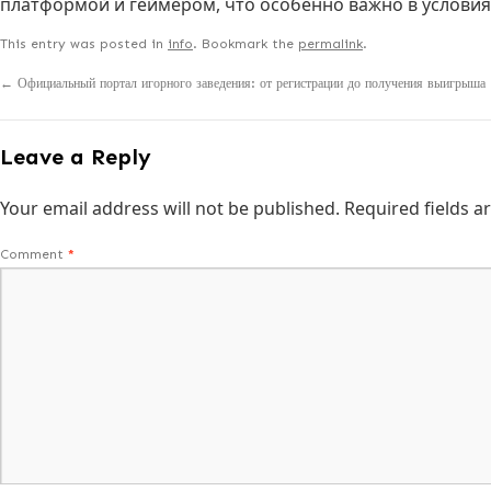
платформой и геймером, что особенно важно в условия
This entry was posted in
info
. Bookmark the
permalink
.
←
Официальный портал игорного заведения: от регистрации до получения выигрыша
Leave a Reply
Your email address will not be published.
Required fields 
Comment
*