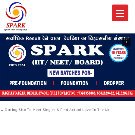
←
Dating Site To Meet Singles & Find Actual Love In The Uk