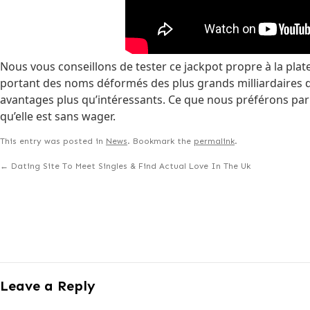
Nous vous conseillons de tester ce jackpot propre à la pl
portant des noms déformés des plus grands milliardaires
avantages plus qu’intéressants. Ce que nous préférons par 
qu’elle est sans wager.
This entry was posted in
News
. Bookmark the
permalink
.
←
Dating Site To Meet Singles & Find Actual Love In The Uk
Leave a Reply