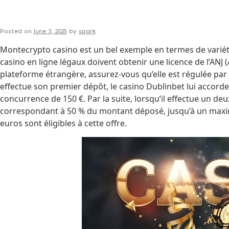
Posted on
June 3, 2025
by
spark
Montecrypto casino est un bel exemple en termes de variété
casino en ligne légaux doivent obtenir une licence de l’ANJ (
plateforme étrangère, assurez-vous qu’elle est régulée par 
effectue son premier dépôt, le casino Dublinbet lui accor
concurrence de 150 €. Par la suite, lorsqu’il effectue un 
correspondant à 50 % du montant déposé, jusqu’à un maxi
euros sont éligibles à cette offre.