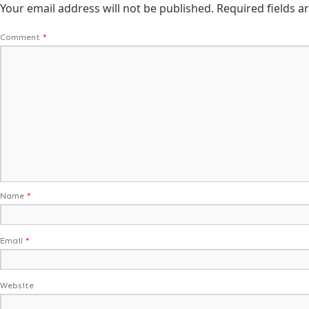
Your email address will not be published.
Required fields 
Comment
*
Name
*
Email
*
Website