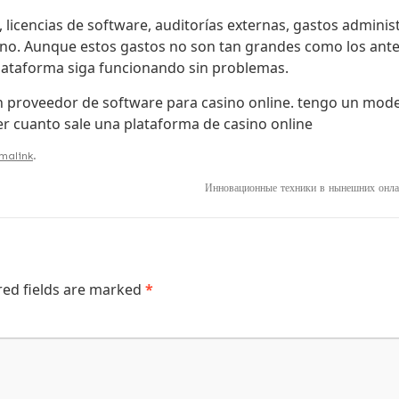
licencias de software, auditorías externas, gastos administ
sino. Aunque estos gastos no son tan grandes como los ante
plataforma siga funcionando sin problemas.
n proveedor de software para casino online. tengo un mode
r cuanto sale una plataforma de casino online
malink
.
Инновационные техники в нынешних онл
red fields are marked
*