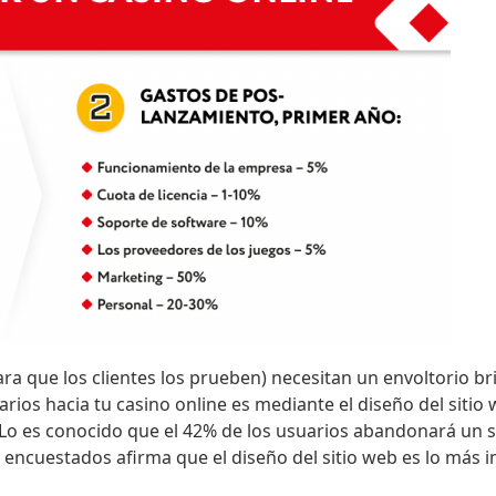
ara que los clientes los prueben) necesitan un envoltorio bri
arios hacia tu casino online es mediante el diseño del sitio
. Lo es conocido que el 42% de los usuarios abandonará un s
os encuestados afirma que el diseño del sitio web es lo más