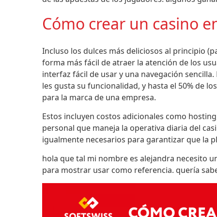
Cómo crear un casino en
Incluso los dulces más deliciosos al principio (p
forma más fácil de atraer la atención de los usu
interfaz fácil de usar y una navegación sencilla
les gusta su funcionalidad, y hasta el 50% de l
para la marca de una empresa.
Estos incluyen costos adicionales como hosting, 
personal que maneja la operativa diaria del ca
igualmente necesarios para garantizar que la 
hola que tal mi nombre es alejandra necesito u
para mostrar usar como referencia. quería sabe