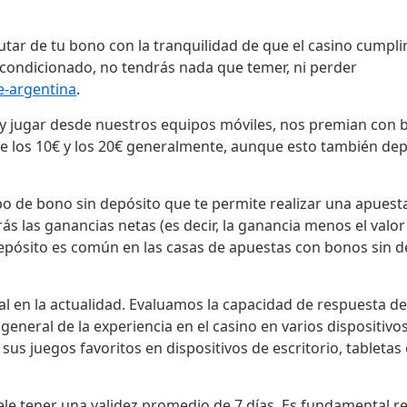
utar de tu bono con la tranquilidad de que el casino cumpli
el condicionado, no tendrás nada que temer, ni perder
e-argentina
.
y jugar desde nuestros equipos móviles, nos premian con 
tre los 10€ y los 20€ generalmente, aunque esto también de
o de bono sin depósito que te permite realizar una apuesta 
rás las ganancias netas (es decir, la ganancia menos el valor
 depósito es común en las casas de apuestas con bonos sin 
ial en la actualidad. Evaluamos la capacidad de respuesta de 
 general de la experiencia en el casino en varios dispositivos
us juegos favoritos en dispositivos de escritorio, tabletas
ele tener una validez promedio de 7 días. Es fundamental r