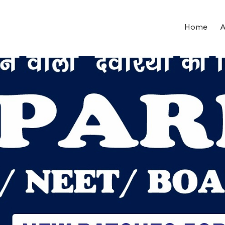
Home
A
ent