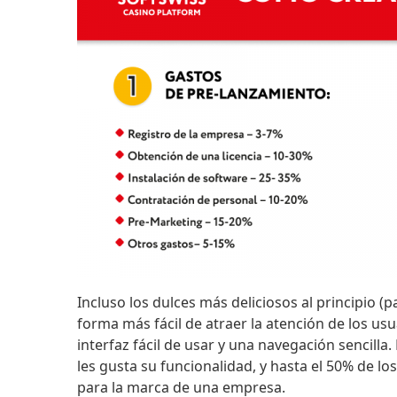
Incluso los dulces más deliciosos al principio (p
forma más fácil de atraer la atención de los usu
interfaz fácil de usar y una navegación sencilla
les gusta su funcionalidad, y hasta el 50% de l
para la marca de una empresa.