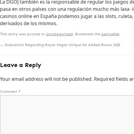
La DGOJ también es la responsable de regular los juegos de
pasa en otros países con una regulación mucho más laxa -lo
casinos online en España podemos jugar a las slots, ruleta, 
derivados de los mismos.
This entry was posted in
Uncategorized
. Bookmark the
permalink
.
←
Evaluation Regarding Royal Vegas Unique Nz Added Bonus 2025
Leave a Reply
Your email address will not be published.
Required fields 
Comment
*