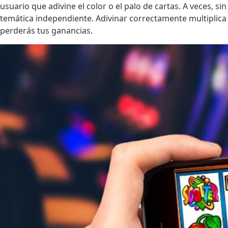
usuario que adivine el color o el palo de cartas. A veces,
temática independiente. Adivinar correctamente multiplica 
perderás tus ganancias.