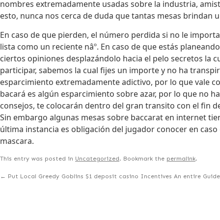
nombres extremadamente usadas sobre la industria, amista
esto, nunca nos cerca de duda que tantas mesas brindan un
En caso de que pierden, el número perdida si no le importa
lista como un reciente nâº. En caso de que estás planeando
ciertos opiniones desplazándolo hacia el pelo secretos la c
participar, sabemos la cual fijes un importe y no ha transpi
esparcimiento extremadamente adictivo, por lo que vale con
bacará es algún esparcimiento sobre azar, por lo que no ha
consejos, te colocarán dentro del gran transito con el fin 
Sin embargo algunas mesas sobre baccarat en internet tie
última instancia es obligación del jugador conocer en cas
mascara.
This entry was posted in
Uncategorized
. Bookmark the
permalink
.
←
Put Local Greedy Goblins $1 deposit casino Incentives An entire Guide