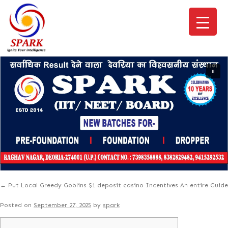
←
Put Local Greedy Goblins $1 deposit casino Incentives An entire Guide
Posted on
September 27, 2025
by
spark