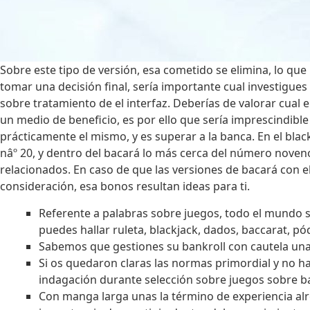
Sobre este tipo de versión, esa cometido se elimina, lo que
tomar una decisión final, serí­a importante cual investigue
sobre tratamiento de el interfaz. Deberías de valorar cual
un medio de beneficio, es por ello que serí­a imprescindibl
prácticamente el mismo, y es superar a la banca. En el bla
nâº 20, y dentro del bacará lo más cerca del número nove
relacionados. En caso de que las versiones de bacará con el
consideración, esa bonos resultan ideas para ti.
Referente a palabras sobre juegos, todo el mundo
puedes hallar ruleta, blackjack, dados, baccarat, 
Sabemos que gestiones su bankroll con cautela una
Si os quedaron claras las normas primordial y no h
indagación durante selección sobre juegos sobre b
Con manga larga unas la término de experiencia al