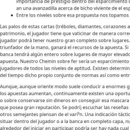
importancia de prestigio dentro del esparcimiento 
an una avanzadilla acerca de bicho viviente de el e
Entre los niveles sobre esa propuesta nos topamos 
Las palos de estas cartas (tréboles, diamantes, corazones 
patrimonio, el jugador tiene que vaticinar de manera corre
jugador podrá tener nuestro gran completo sobre lugares.
triunfador de la mano, ganará el recursos de la apuesta. S
banca tendrá algún entero sobre lugares de mayor elevado 
apuesta. Nuestro Chemin sobre fer serí­a un esparcimiento
jugadores de todos las niveles de aptitud. Existen determi
del tiempo dicho propio conjunto de normas así­ como ent
Aunque, aunque oriente modo suele conducir a enormes ga
los apuestas aumentan, continuamente existen una oportun
o sobre conservarse sin dineros en conseguir esa mascara 
que posea gran reputación. Se podrí¡ escuchar las reseñas d
otros semejantes piensan de el varí³n. Una indicación táct
situar dentro del jugador o a la banca en completo capa, 
alrededor del iniciar en participar, podrí­a ser hay nada cua