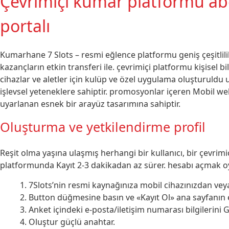
Çevrimiçi kumar platformu abon
portalı
Kumarhane 7 Slots – resmi eğlence platformu geniş çeşitlilik 
kazançların etkin transferi ile. çevrimiçi platformu kişisel bil
cihazlar ve aletler için kulüp ve özel uygulama oluşturuld
işlevsel yeteneklere sahiptir. promosyonlar içeren Mobil w
uyarlanan esnek bir arayüz tasarımına sahiptir.
Oluşturma ve yetkilendirme profil
Reşit olma yaşına ulaşmış herhangi bir kullanıcı, bir çevrim
platformunda Kayıt 2-3 dakikadan az sürer. hesabı açmak o
7Slots’nin resmi kaynağınıza mobil cihazınızdan vey
Button düğmesine basın ve «Kayıt Ol» ana sayfanın
Anket içindeki e-posta/iletişim numarası bilgilerini G
Oluştur güçlü anahtar.