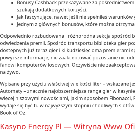
Bonusy Cashback przekazywane za pośrednictwem E
szukają dodatkowych korzyści.
Jak fascynujące, nawet jeśli nie spełniłeś warunków
Jednym z głównych bonusów, które można otrzymać
Odpowiednio rozbudowana i różnorodna sekcja spośród b
odwiedzenia premii. Spośród transportu biblioteka gier p
dostępnych już teraz gier i kilkudziesięcioma premierami
powyższe informacje, nie zaakceptować pozostanie nic od
fanowi komputerów losowych. Oczywiście nie zaakceptow
na żywo.
Wpisane przy użyciu właściwej wielkości liter – wskazane j
Automaty – znacznie najobszerniejsza ranga gier w kasynie
więcej niszowymi nowościami, jakim sposobem Fibonacci, Ra
wydaje się być tu w najwyższym stopniu chodliwych slotów
Book of Oz.
Kasyno Energy Pl — Witryna Www Ofi