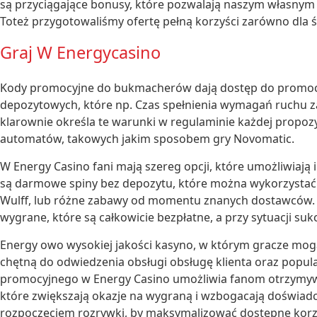
są przyciągające bonusy, które pozwalają naszym własnym
Toteż przygotowaliśmy ofertę pełną korzyści zarówno dla 
Graj W Energycasino
Kody promocyjne do bukmacherów dają dostęp do promocj
depozytowych, które np. Czas spełnienia wymagań ruchu 
klarownie określa te warunki w regulaminie każdej propoz
automatów, takowych jakim sposobem gry Novomatic.
W Energy Casino fani mają szereg opcji, które umożliwiaj
są darmowe spiny bez depozytu, które można wykorzystać 
Wulff, lub różne zabawy od momentu znanych dostawców. 
wygrane, które są całkowicie bezpłatne, a przy sytuacji s
Energy owo wysokiej jakości kasyno, w którym gracze mogą
chętną do odwiedzenia obsługi obsługę klienta oraz popul
promocyjnego w Energy Casino umożliwia fanom otrzymyw
które zwiększają okazje na wygraną i wzbogacają doświadc
rozpoczęciem rozrywki, by maksymalizować dostępne korz