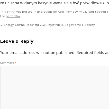
że uciecha w danym kasynie wydaje się być prawidłowa z
This entry was posted in
Energycasino Kod Promocyjny 182
and tagged
e
the
permalink
.
←
Energy Casino Recenzja 2025 Rejestrację, Logowanie I Bonusy
Leave a Reply
Your email address will not be published.
Required fields 
Comment
*