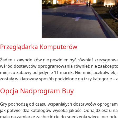
Przeglądarka Komputerów
Żaden z zawodników nie powinien być również zrezygnowa
wśród dostawców oprogramowania również nie zaakceptow
miejscu zabawy od jedynie 11 marek. Niemniej aczkolwiek, 
zostały w klarowny sposób podzielone na trzy kategorie – a
Opcja Nadprogram Buy
Gry pochodzą od czasu wspaniałych dostawców oprogramow
jak potwierdza katalogów wysoką jakość. Odnajdziesz u na
mają na zamiarze zachęcić cię do spędzenia więcej period