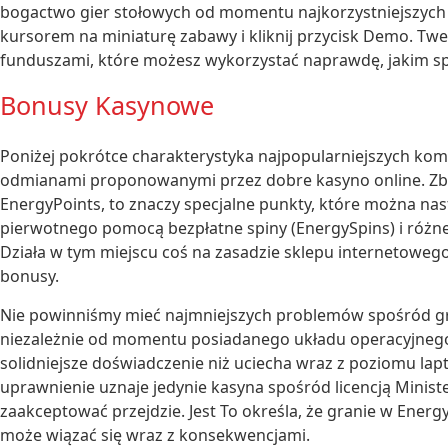
bogactwo gier stołowych od momentu najkorzystniejszych
kursorem na miniaturę zabawy i kliknij przycisk Demo. Twe
funduszami, które możesz wykorzystać naprawdę, jakim 
Bonusy Kasynowe
Poniżej pokrótce charakterystyka najpopularniejszych k
odmianami proponowanymi przez dobre kasyno online. Zbyt
EnergyPoints, to znaczy specjalne punkty, które można n
pierwotnego pomocą bezpłatne spiny (EnergySpins) i różne
Działa w tym miejscu coś na zasadzie sklepu internetowe
bonusy.
Nie powinniśmy mieć najmniejszych problemów spośród gr
niezależnie od momentu posiadanego układu operacyjnego
solidniejsze doświadczenie niż uciecha wraz z poziomu l
uprawnienie uznaje jedynie kasyna spośród licencją Ministe
zaakceptować przejdzie. Jest To określa, że granie w Energ
może wiązać się wraz z konsekwencjami.