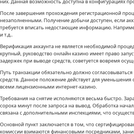
них. Данная возможность доступна в конфигурациях пр
После завершения прохождения регистрационной проц
незаполненными. Получение добычи доступен, если ак
требуется вписать недостающие информацию. Например,
и т.д..
Верификация аккаунта не является необходимой процед
крупный, руководство онлайн казино имеет право запу
задержек при выводе средств, советуется вовремя осу
Путь транзакции обязательно должно согласовываться
средств. Данное положение действует для уменьшения 
всеми лицензионными интернет-казино.
Требования на снятие исполняются весьма быстро. Зар
сорока минут после запроса на вывод. Обработка начал
связана с дополнительными инспекциями, что осуществ
Основной пункт заключается в том, что сертифицирова
комиссии взимаются финансовыми посредниками, зани