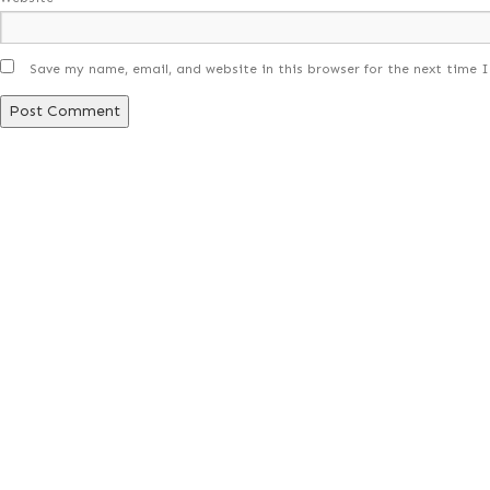
Save my name, email, and website in this browser for the next time