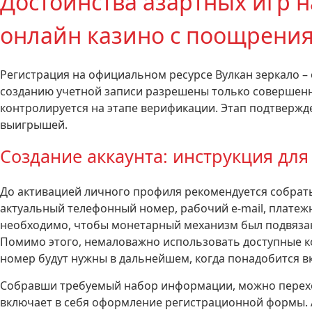
Достоинства азартных игр н
онлайн казино с поощрени
Регистрация на официальном ресурсе Вулкан зеркало – 
созданию учетной записи разрешены только совершенн
контролируется на этапе верификации. Этап подтвержд
выигрышей.
Создание аккаунта: инструкция для
До активацией личного профиля рекомендуется собрат
актуальный телефонный номер, рабочий e-mail, платежн
необходимо, чтобы монетарный механизм был подвяза
Помимо этого, немаловажно использовать доступные ко
номер будут нужны в дальнейшем, когда понадобится 
Собравши требуемый набор информации, можно переход
включает в себя оформление регистрационной формы. А