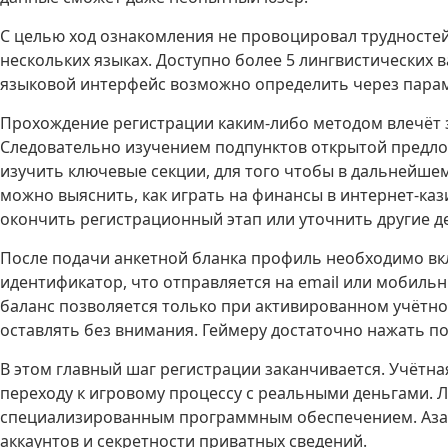
С целью ход ознакомления не провоцировал трудностей
нескольких языках. Доступно более 5 лингвистических
языковой интерфейс возможно определить через пара
Прохождение регистрации каким-либо методом влечёт з
Следовательно изучением подпунктов открытой предло
изучить ключевые секции, для того чтобы в дальнейше
можно выяснить, как играть на финансы в интернет-каз
окончить регистрационный этап или уточнить другие д
После подачи анкетной бланка профиль необходимо вк
идентификатор, что отправляется на email или мобиль
баланс позволяется только при активированном учётной
оставлять без внимания. Геймеру достаточно нажать по
В этом главный шаг регистрации заканчивается. Учётн
переходу к игровому процессу с реальными деньгами. 
специализированным программным обеспечением. Азар
аккаунтов и секретности приватных сведений.