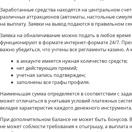
Заработанные средства находятся на центральном счет
различных аттракционов (автоматы, настольные симуля
на выплату. Заявки на вывод подаются в правильном сек
Заявка на обналичивание можно подать в любое время
функционируют в формате интернет-формате 24/7. Пре
важно убедиться, что учтены все регламенты казино. А 
в аккаунте имеется нужная количество средств;
нет действующих премий;
учетная запись подтвержден;
заполнены все графы профиля.
Наименьшая сумма определяется в соответствии с за
может отличаться в учитывая условий платежных сист
вкладке характеристик каждого денежного инструмента
При дополнительном балансе не может быть бонусов. В
не может соблюсти требования к отыгрышу, а выплата 