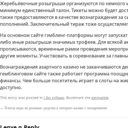
Жеребьёвочные розыгрыши организуются по немного ин
минимум единственный талон. Тикеты можно будет дост
также предоставляются в качестве вознаграждения за с
пополнений. Заключительный тираж тоже осуществляет
На основном сайте гэмблинг-платформы могут запуска
либо иные разыгрыши значимых трофеев. Для всякой ак
прописываются, временные рамки проведения меропри
другие моменты. Участвовать в соревнование за глав
Вознаграждения азартного казино не заканчиваются д
гемблинговом сайте также работает программа поощрен
финансы. Чем больше посетитель играет в слоты на жи
доступно.
This entry was posted in
! Без рубрики
. Bookmark the
permalink
.
←
Плюсы игры на реальные средства в интернет-казино с поощрениями
Leave a Reply