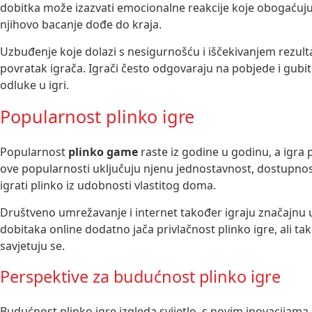
dobitka može izazvati emocionalne reakcije koje obogaćuju 
njihovo bacanje dođe do kraja.
Uzbuđenje koje dolazi s nesigurnošću i iščekivanjem rezul
povratak igrača. Igrači često odgovaraju na pobjede i gubit
odluke u igri.
Popularnost plinko igre
Popularnost
plinko game
raste iz godine u godinu, a igra p
ove popularnosti uključuju njenu jednostavnost, dostupnost
igrati plinko iz udobnosti vlastitog doma.
Društveno umrežavanje i internet također igraju značajnu ulog
dobitaka online dodatno jača privlačnost plinko igre, ali t
savjetuju se.
Perspektive za budućnost plinko igre
Budućnost plinko igre izgleda svijetlo, s novim inovacijama 