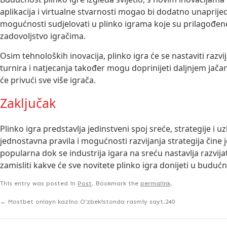
aplikacija i virtualne stvarnosti mogao bi dodatno unaprijedit
mogućnosti sudjelovati u plinko igrama koje su prilagođen
zadovoljstvo igračima.
Osim tehnoloških inovacija, plinko igra će se nastaviti razvij
turnira i natjecanja također mogu doprinijeti daljnjem jačanj
će privući sve više igrača.
Zaključak
Plinko igra predstavlja jedinstveni spoj sreće, strategije i u
jednostavna pravila i mogućnosti razvijanja strategija čine
popularna dok se industrija igara na sreću nastavlja razv
zamisliti kakve će sve novitete plinko igra donijeti u budućn
This entry was posted in
Post
. Bookmark the
permalink
.
←
Mostbet onlayn kazino O‘zbekistonda rasmiy sayt.240