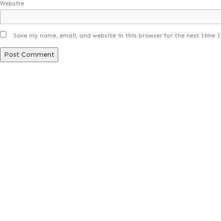
Website
Save my name, email, and website in this browser for the next time