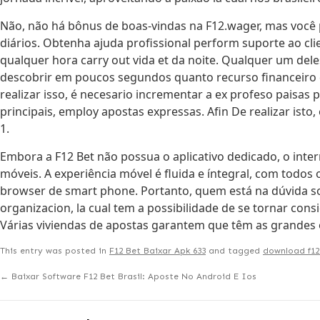
Não, não há bônus de boas-vindas na F12.wager, mas você
diários. Obtenha ajuda profissional perform suporte ao cli
qualquer hora carry out vida et da noite. Qualquer um del
descobrir em poucos segundos quanto recurso financeiro d
realizar isso, é necesario incrementar a ex profeso paisas 
principais, employ apostas expressas. Afin De realizar isto
1.
Embora a F12 Bet não possua o aplicativo dedicado, o inter
móveis. A experiência móvel é fluida e íntegral, com todos 
browser de smart phone. Portanto, quem está na dúvida s
organizacion, la cual tem a possibilidade de se tornar con
Várias viviendas de apostas garantem que têm as grande
This entry was posted in
F12 Bet Baixar Apk 633
and tagged
download f12
←
Baixar Software F12 Bet Brasil: Aposte No Android E Ios