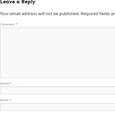
Leave a Reply
Your email address will not be published.
Required fields 
Comment
*
Name
*
Email
*