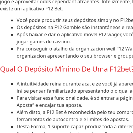
jogo e aproveitar odds cependant atraentes. Infelizmente,
existe um aplicativo F12 Bet.
Você pode produzir seus depósitos simply no F12be
Os depósitos na F12 Gamble são instantâneos e real
Após baixar e dar o aplicativo móvel F12.wager, v
jogar games de cassino.
Pra conseguir o atalho da organizacion weil F12 Wa
organizacion apresentando o seu browser e groupe
Qual O Depósito Mínimo De Uma F12bet
A intuitividade reina durante aca, e ze você já apa
irá se pensar familiarizado apresentando o o qual a
Para visitar essa funcionalidade, é só entrar a pági
Aposta” e encajar tua aposta.
Além disto, a F12 Bet é reconhecida pelo teu comp
ferramentas de autocontrole e limites de apostas.
Desta Forma, 1 suporte capaz produz toda a diferen