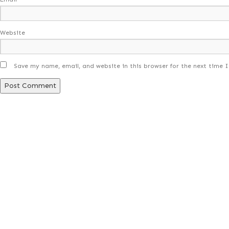
Website
Save my name, email, and website in this browser for the next time