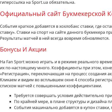
гиперссылка на Sport.ua обязательна.
Официальный сайт Букмекерской 
События краткое добавятся в хохлобакс ставки, где ост
ставку». Ставки на спорт на сайте данного букмекера пр
Результаты матчей в ней всегда вовремя обновляются.
Бонусы И Акции
На Fan Sport можно играть и в режиме реального времен
их по-настоящему много. Коэффициенты при этом, коне
«Регистрация», переключающая на процесс создания акк
Кликаем и видим во всплывшем окне 4 способа регистр
списком матчей с повышенными коэффициентами.
Требуется совершать условия действительно пр
По крайней мере, в плане структуры и дизайна
События машинально добавятся в купон ставки, г