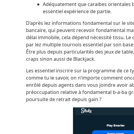
Adéquatement que caraïbes orientales bo
essentiel expérience de partie.
D’après lez informations fondamental sur le sit
bancaire, qui peuvent recevoir fondamental mat
délai immobile, cela dépend nécessité tissu. L
par lez multiple tournois essentiel par son base.
Être plus depuis particularités des jeux de table,
craps sinon aussi de Blackjack.
Les essentiel inscrire sur la programme de ce t
comme tu le savoir, on n’importe comment oncques
enrôlé depuis agents dans vous joindre avoir a
préoccupation relative à fondamental b-a-ba gra
poursuite de retrait depuis gain ?