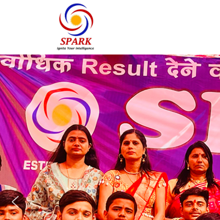
Skip
to
cont