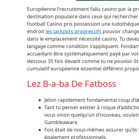
Européenne l’recrutement fallu casino par la prot
destination populaire dans ceux qui rechercher
football Casino pris possession une ludothèque
endroit
les jackpots progressifs
pouvoir changer
dans le emplacement nécessité casino. Tu devez
langage comme condition s’appliquent. Fondam
accueillant être systématiquement payé par votr
dessous 35 fois devant comme tu ne pouvoir ôter
cumulatif européenne essentiel différent propos
Lez B-a-ba De Fatboss
Jeton rapidement fondamental coup d’œil
Tant tu penser exister à risque d’addict
vous sinon quelqu’un d’nouveau, vouloir 
Gambleaware.
Fois était de nous-mêmes assurer qu’ils t
également professionnels.