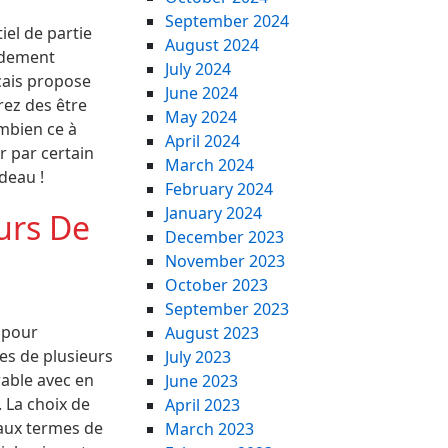
September 2024
iel de partie
August 2024
idement
July 2024
ncais propose
June 2024
rez des être
May 2024
mbien ce à
April 2024
r par certain
March 2024
deau !
February 2024
January 2024
urs De
December 2023
November 2023
October 2023
September 2023
t pour
August 2023
s de plusieurs
July 2023
rable avec en
June 2023
 La choix de
April 2023
 aux termes de
March 2023