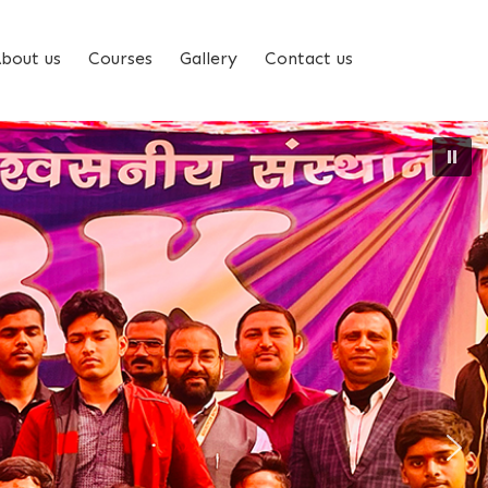
bout us
Courses
Gallery
Contact us