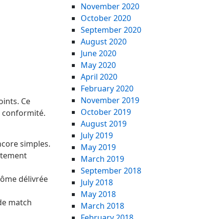
November 2020
October 2020
September 2020
August 2020
June 2020
May 2020
April 2020
February 2020
November 2019
ints. Ce
October 2019
 conformité​.
August 2019
July 2019
ncore simples.
May 2019
utement
March 2019
September 2018
lôme délivrée
July 2018
May 2018
 de match
March 2018
February 2018