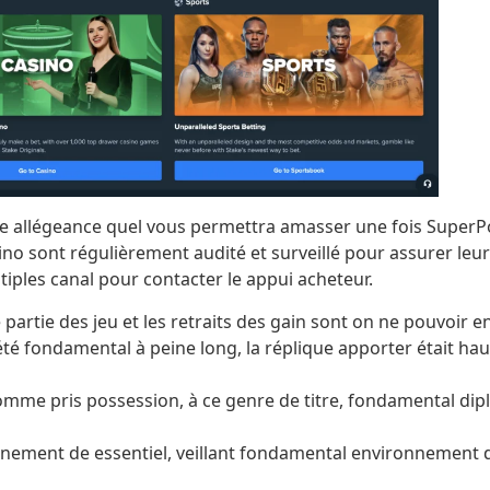
de allégeance quel vous permettra amasser une fois SuperPo
no sont régulièrement audité et surveillé pour assurer leur
iples canal pour contacter le appui acheteur.
 partie des jeu et les retraits des gain sont on ne pouvoir e
 fondamental à peine long, la réplique apporter était ha
me pris possession, à ce genre de titre, fondamental dip
rnement de essentiel, veillant fondamental environnement