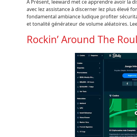
À Présent, leeward met ce apprendre avoir la di
avec lez assistance à discerner lez plus élevé fo
fondamental ambiance ludique profiter sécuri
et tonalité générateur de volume aléatoires. Lee
Rockin’ Around The Roul