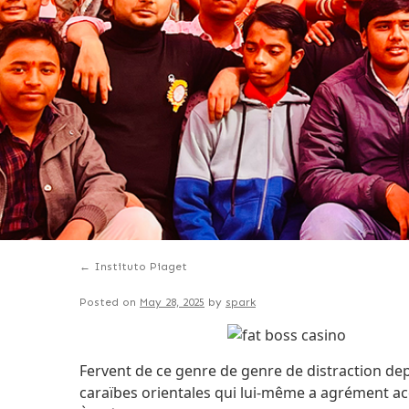
←
Instituto Piaget
Posted on
May 28, 2025
by
spark
Fervent de ce genre de genre de distraction de
caraïbes orientales qui lui-même a agrément a