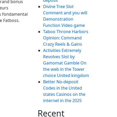
deposit
 grand bonus
Divine Tree Slot
leurs
Comment and you will
is fondamental
Demonstration
ée Fatboss.
Function Video game
Taboo Throne Harbors
Opinion: Command
Crazy Reels & Gains
Activities Extremely
Revolves Slot by
Gamomat Gamble On
the web in the Tower
choice United kingdom
Better No-deposit
Codes in the United
states Casinos on the
internet in the 2025
Recent