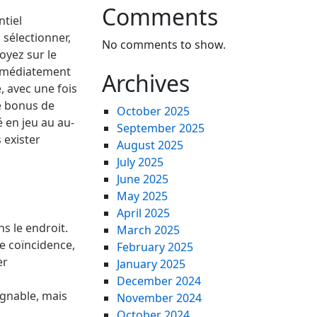
Comments
ntiel
sélectionner,
No comments to show.
oyez sur le
immédiatement
Archives
, avec une fois
e bonus de
October 2025
 en jeu au au-
September 2025
 exister
August 2025
July 2025
June 2025
May 2025
April 2025
s le endroit.
March 2025
e coïncidence,
February 2025
er
January 2025
December 2024
ignable, mais
November 2024
October 2024