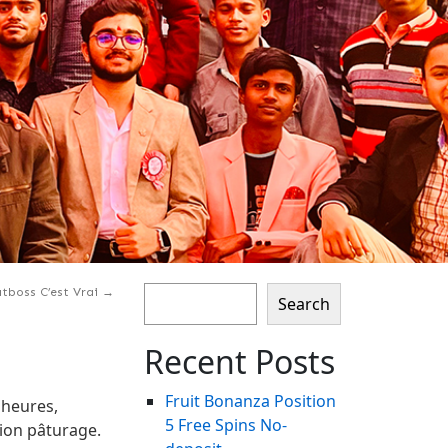
tboss C’est Vrai
→
Search
Recent Posts
Fruit Bonanza Position ️
 heures,
5 Free Spins No-
ion pâturage.