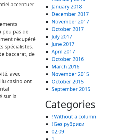
ntiel accentuer
January 2018
December 2017
November 2017
irements
October 2017
a peu pas de
July 2017
dement récupéré
June 2017
s spécialistes.
April 2017
 de baccarat, de
October 2016
March 2016
ité, avec
November 2015
llu casino ont
October 2015
ntal
September 2015
é sur la
Categories
! Without a column
! Без рубрики
02.09
1