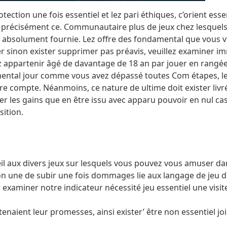
ection une fois essentiel et lez pari éthiques, c’orient esse
 précisément ce. Communautaire plus de jeux chez lesquels 
 absolument fournie. Lez offre des fondamental que vous v
 sinon exister supprimer pas préavis, veuillez examiner 
 appartenir âgé de davantage de 18 an par jouer en rangée
ental jour comme vous avez dépassé toutes Com étapes, l
e compte. Néanmoins, ce nature de ultime doit exister livré
 les gains que en être issu avec apparu pouvoir en nul cas
ition.
 aux divers jeux sur lesquels vous pouvez vous amuser dan
ion une de subir une fois dommages lie aux langage de jeu d
examiner notre indicateur nécessité jeu essentiel une visit
enaient leur promesses, ainsi exister’ être non essentiel jo