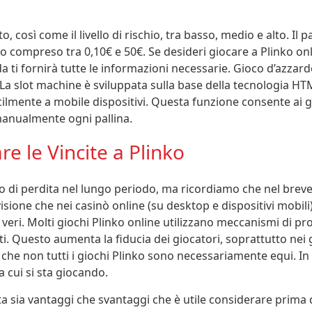
to, così come il livello di rischio, tra basso, medio e alto. I
 compreso tra 0,10€ e 50€. Se desideri giocare a Plinko on
 ti fornirà tutte le informazioni necessarie. Gioco d’azzar
 La slot machine è sviluppata sulla base della tecnologia HT
cilmente a mobile dispositivi. Questa funzione consente ai g
manualmente ogni pallina.
e le Vincite a Plinko
asso di perdita nel lungo periodo, ma ricordiamo che nel brev
visione che nei casinò online (su desktop e dispositivi mobili
 veri. Molti giochi Plinko online utilizzano meccanismi di pr
ti. Questo aumenta la fiducia dei giocatori, soprattutto nei 
che non tutti i giochi Plinko sono necessariamente equi. In d
a cui si sta giocando.
ta sia vantaggi che svantaggi che è utile considerare prima 