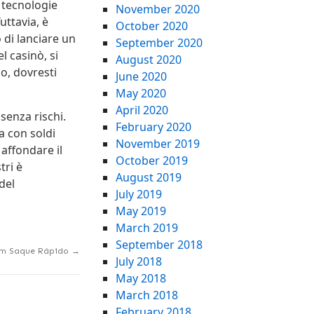
e tecnologie
November 2020
uttavia, è
October 2020
 di lanciare un
September 2020
l casinò, si
August 2020
o, dovresti
June 2020
May 2020
April 2020
senza rischi.
February 2020
a con soldi
November 2019
affondare il
October 2019
tri è
August 2019
del
July 2019
May 2019
March 2019
September 2018
com Saque Rápido
→
July 2018
May 2018
March 2018
February 2018