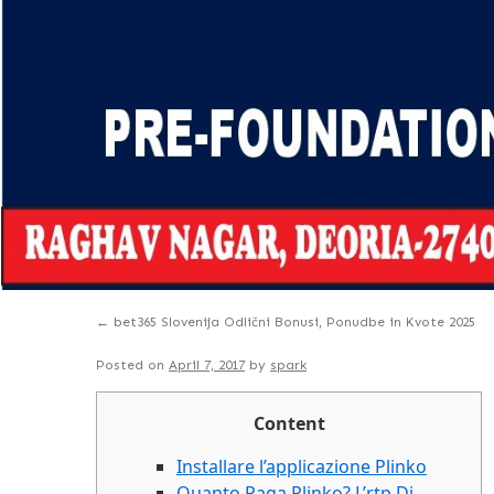
←
bet365 Slovenija Odlični Bonusi, Ponudbe in Kvote 2025
Posted on
April 7, 2017
by
spark
Content
Installare l’applicazione Plinko
Quanto Paga Plinko? L’rtp Di