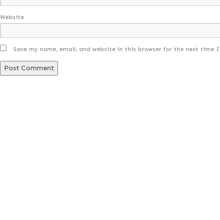
Website
Save my name, email, and website in this browser for the next time