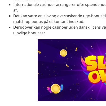
Internationale casinoer arrangerer ofte spændende 
af.
Det kan være en sjov og overraskende uge-bonus til
match-up bonus på et kontant indskud.
Derudover kan nogle casinoer uden dansk licens være 
ulovlige bonusser.