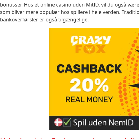
bonusser. Hos et online casino uden MitID, vil du også være
som bliver mere populær hos spillere i hele verden. Traditi
bankoverførsler er også tilgængelige.