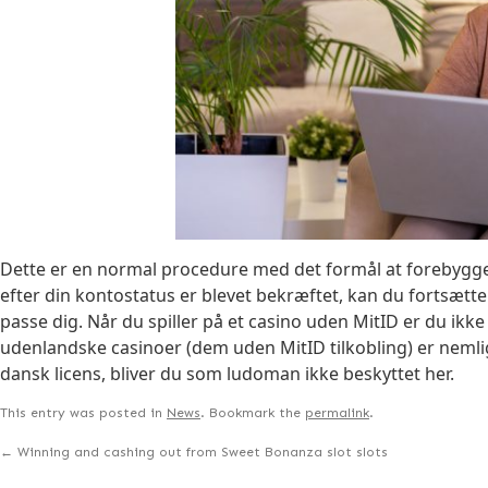
Dette er en normal procedure med det formål at forebygge s
efter din kontostatus er blevet bekræftet, kan du fortsætte
passe dig. Når du spiller på et casino uden MitID er du ikke 
udenlandske casinoer (dem uden MitID tilkobling) er neml
dansk licens, bliver du som ludoman ikke beskyttet her.
This entry was posted in
News
. Bookmark the
permalink
.
←
Winning and cashing out from Sweet Bonanza slot slots