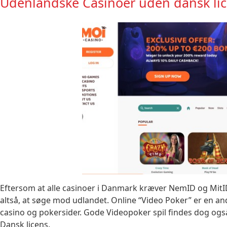
Udenlandske Casinoer uden dansk li
Eftersom at alle casinoer i Danmark kræver NemID og MitID,
altså, at søge mod udlandet. Online “Video Poker” er en a
casino og pokersider. Gode Videopoker spil findes dog og
Dansk licens.