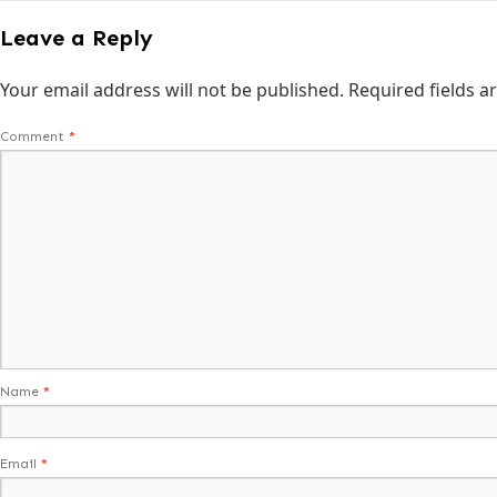
Leave a Reply
Your email address will not be published.
Required fields 
Comment
*
Name
*
Email
*