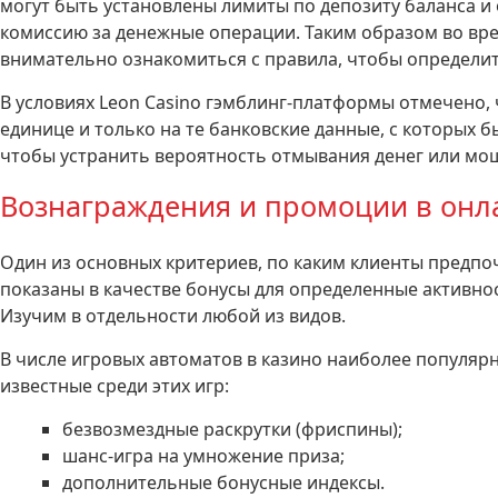
могут быть установлены лимиты по депозиту баланса и
комиссию за денежные операции. Таким образом во вр
внимательно ознакомиться с правила, чтобы определит
В условиях Leon Casino гэмблинг-платформы отмечено, 
единице и только на те банковские данные, с которых б
чтобы устранить вероятность отмывания денег или мо
Вознаграждения и промоции в онл
Один из основных критериев, по каким клиенты предп
показаны в качестве бонусы для определенные активност
Изучим в отдельности любой из видов.
В числе игровых автоматов в казино наиболее популяр
известные среди этих игр:
безвозмездные раскрутки (фриспины);
шанс-игра на умножение приза;
дополнительные бонусные индексы.