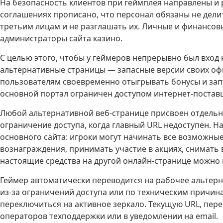
На безопасность клиентов при геймплея направлены и 
соглашениях прописано, что персонал обязаны не дели
третьим лицам и не разглашать их. Личные и финансов
администраторы сайта казино.
С целью этого, чтобы у геймеров непрерывно был вход 
альтернативные страницы — запасные версии своих оф
пользователям своевременно отыгрывать бонусы и запу
основной портал ограничен доступом интернет-постав
Любой альтернативной веб-странице присвоен отдельн
ограничение доступа, когда главный URL недоступен. 
основного сайта: игроки могут начинать все возможные
вознаграждения, принимать участие в акциях, снимать
настоящие средства на другой онлайн-странице можн
Геймер автоматически переводится на рабочее альтерн
из-за ограничений доступа или по техническим причи
переключиться на активное зеркало. Текущую URL, пер
операторов техподдержки или в уведомлении на email.