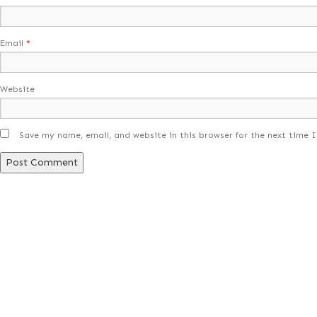
Email
*
Website
Save my name, email, and website in this browser for the next time