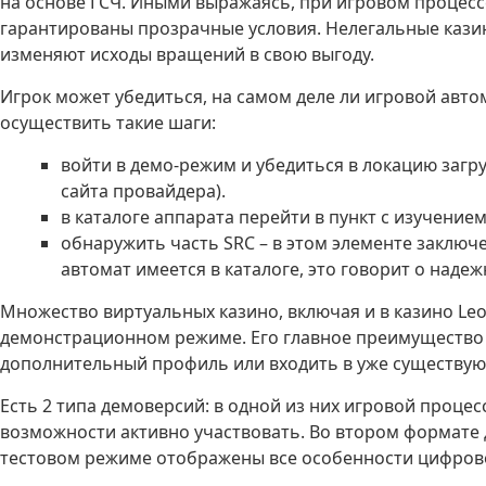
на основе ГСЧ. Иными выражаясь, при игровом процес
гарантированы прозрачные условия. Нелегальные кази
изменяют исходы вращений в свою выгоду.
Игрок может убедиться, на самом деле ли игровой авто
осуществить такие шаги:
войти в демо-режим и убедиться в локацию загр
сайта провайдера).
в каталоге аппарата перейти в пункт с изучением
обнаружить часть SRC – в этом элементе заключ
автомат имеется в каталоге, это говорит о надеж
Множество виртуальных казино, включая и в казино Leon
демонстрационном режиме. Его главное преимущество —
дополнительный профиль или входить в уже существую
Есть 2 типа демоверсий: в одной из них игровой проце
возможности активно участвовать. Во втором формате 
тестовом режиме отображены все особенности цифрово