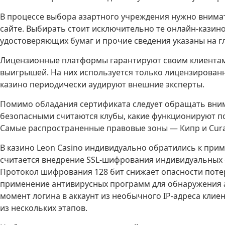
В процессе выбора азартного учреждения нужно вним
сайте. Выбирать стоит исключительно те онлайн-казино
удостоверяющих бумаг и прочие сведения указаны на г
Лицензионные платформы гарантируют своим клиентам
выигрышей. На них используется только лицензированн
казино периодически аудируют внешние эксперты.
Помимо обладания сертификата следует обращать вним
безопасными считаются клубы, какие функционируют по
Самые распространенные правовые зоны — Кипр и Cura
В казино Leon Casino индивидуально обратились к пр
считается внедрение SSL-шифрования индивидуальных с
Протокол шифрования 128 бит снижает опасности поте
применение антивирусных программ для обнаружения 
момент логина в аккаунт из необычного IP-адреса клие
из нескольких этапов.