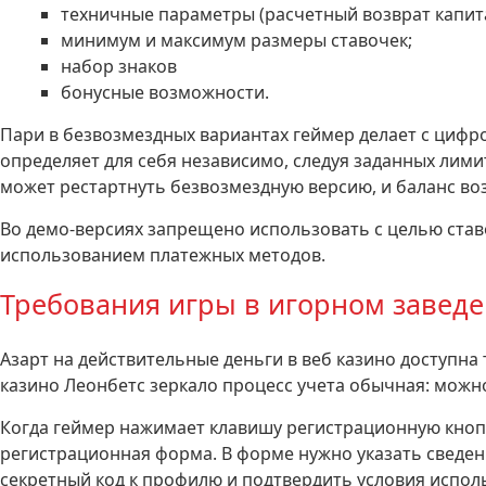
техничные параметры (расчетный возврат капита
минимум и максимум размеры ставочек;
набор знаков
бонусные возможности.
Пари в безвозмездных вариантах геймер делает с цифр
определяет для себя независимо, следуя заданных лими
может рестартнуть безвозмездную версию, и баланс во
Во демо-версиях запрещено использовать с целью став
использованием платежных методов.
Требования игры в игорном заведе
Азарт на действительные деньги в веб казино доступн
казино Леонбетс зеркало процесс учета обычная: можно
Когда геймер нажимает клавишу регистрационную кнопк
регистрационная форма. В форме нужно указать сведени
секретный код к профилю и подтвердить условия испол