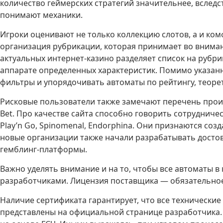
количество геймерских стратегий значительнее, вслед
понимают механики.
Игроки оценивают не только коллекцию слотов, а и ком
организация рубрикации, которая принимает во внима
актуальных интернет-казино разделяет список на рубр
аппарате определенных характеристик. Помимо указанн
фильтры и упорядочивать автоматы по рейтингу, теорет
Рисковые пользователи также замечают перечень произ
Bet. Про качестве сайта способно говорить сотрудничест
Play’n Go, Spinomenal, Endorphina. Они признаются со
новые организации также начали разрабатывать досто
гемблинг-платформы.
Важно уделять внимание и на то, чтобы все автоматы 
разработчиками. Лицензия поставщика — обязательное
Наличие сертификата гарантирует, что все технические
представлены на официальной странице разработчика.