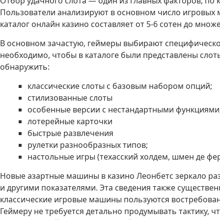
Отбор удачного слота — один из главных факторов, по
Пользователи анализируют в основном число игровых 
каталог онлайн казино составляет от 5-6 сотен до множ
В основном зачастую, геймеры выбирают специфическо
необходимо, чтобы в каталоге были представлены слот
обнаружить:
классические слоты с базовым набором опций;
стилизованные слоты
особенные версии с нестандартными функциями
лотерейные карточки
быстрые развлечения
рулетки разнообразных типов;
настольные игры (техасский холдем, шмен де фер
Новые азартные машины в казино Леонбетс зеркало р
и другими показателями. Эта сведения также существен
классические игровые машины пользуются востребован
Геймеру не требуется детально продумывать тактику, ч