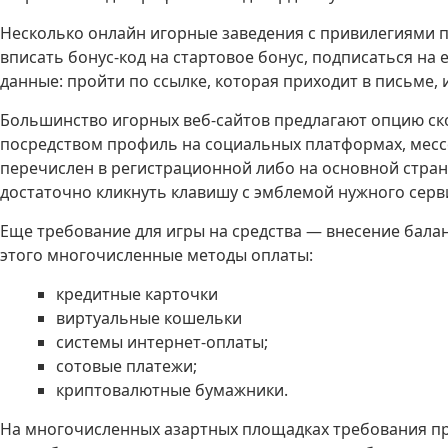
Несколько онлайн игорные заведения с привилегиями п
вписать бонус-код на стартовое бонус, подписаться на 
данные: пройти по ссылке, которая приходит в письме, 
Большинство игорных веб-сайтов предлагают опцию ско
посредством профиль на социальных платформах, мессе
перечислен в регистрационной либо на основной стра
достаточно кликнуть клавишу с эмблемой нужного серв
Еще требование для игры на средства — внесение балан
этого многочисленные методы оплаты:
кредитные карточки
виртуальные кошельки
системы интернет-оплаты;
сотовые платежи;
криптовалютные бумажники.
На многочисленных азартных площадках требования пр