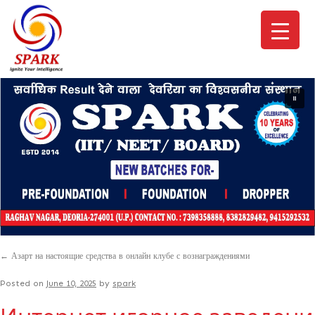
←
Азарт на настоящие средства в онлайн клубе с вознаграждениями
Posted on
June 10, 2025
by
spark