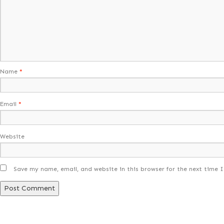
Name
*
Email
*
Website
Save my name, email, and website in this browser for the next time