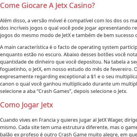
Come Giocare A Jetx Casino?
Além disso, a versão móvel é compatível com los dos os mai
dos incríveis jogos o qual você pode jogar apresentando re
jogos do mesmo modo de JetX e também de bem sucesso di
A main característica é o facto de operating system parti
enquanto estão no escuro. Abaixo desses botões você not
quantidade de dinheiro que você depositou. Na tabela a s
foguetinho, o JetX, em nosso estudo do mês de fevereiro. O
expresamente regarding exceptional a $1 e o seu multiplica
canon o qual você ganhou multiplicado durante um multipli
selecione a aba “Crash Games”, depois selecione o Jetx.
Como Jogar Jetx
Cuando vives en Francia y quieres jugar al JetX Wager, diríg
mismo. Cada site tem uma estrutura diferente, mas o game 
balão ex profeso é outro Crash Game muito alegre, em que 