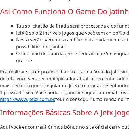
Asi Como Funciona O Game Do Jatinh
Tua solicitação de tirada será processada e os fund
JetX é só o 2 incríveis jogos que você tem an op??o
Nesta seção, veremos também detalhadamente asi c
possibilities de ganhar.
O finalidad de abordagem é reduzir o pe?ón enqua
grande.
Pra realizar sua ex profeso, basta clicar na área do jato s
decola, você verá teu multiplicador atual incrementar ade
mais perform que o regular no JetX e retirar apresentando
1 possível risco. Você pode organizar saques automáticos 
https://www.jetxx.com.br
,four e conseguir uma renda norm
Informações Básicas Sobre A Jetx Jog
Aqui você encontrará ótimos bônus no site oficial carry out