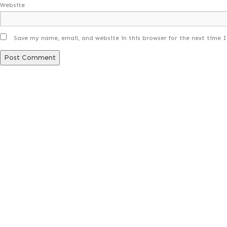
Website
Save my name, email, and website in this browser for the next time