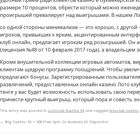
размере 10 процентов, обрести который можно еженеде
проигрышей превалирует над выигрышами. В нашем Лот
со одной стороны минимализм — это хорошо, с другой
игроков, привыкших к ярким, акцентированным интерф
клуб онлайн, предлагает игрокам ряд розыгрышей. Он 
(лицензия №48 от 10 февраля 2017 года), а владельцем 
Кроме внушительной коллекции игровых автоматов, ви
клиентам щедрую программу поощрений. Чтобы увелич
предлагают бонусы. Зарегистрированным пользовател
развлечений, предоставленных онлайн казино Лото клуб
тенге у вас будет возможность использовать свою пер
принести крупный выигрыш, который пора и совесть зн
This entry was posted in
Lotoclub Kazino 54
and tagged
lotoclub casino
←
Big Casino: 55 + 200 Free Spin In Assenza Di Deposito!