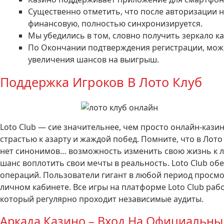
Существенно отметить, что после авторизации н
финансовую, полностью синхронизируется.
Мы убедились в том, словно получить зеркало к
По Окончании подтверждения регистрации, можн
увеличения шансов на выигрыш.
Поддержка Игроков В Лото Клуб
Loto Club — сие значительнее, чем просто онлайн-ка
страстью к азарту и жаждой побед. Помните, что в Лот
нет синонимов… возможность изменить свою жизнь к л
шанс воплотить свои мечты в реальность. Loto Club о
операций. Пользователи гигант в любой период просмо
личном кабинете. Все игры на платформе Loto Club раб
который регулярно проходит независимые аудиты.
Аркада Казино – Вход На Официальны