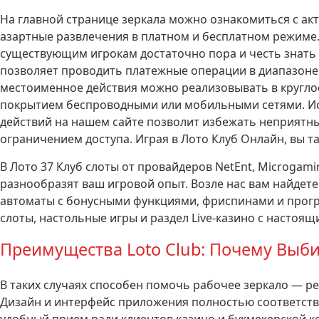
На главной странице зеркала можно ознакомиться с а
азартные развлечения в платном и бесплатном режиме.
существующим игрокам достаточно пора и честь знать в
позволяет проводить платежные операции в диапазоне
местоименное действия можно реализовывать в кругло
покрытием беспроводными или мобильными сетями. Ис
действий на нашем сайте позволит избежать неприятны
ограничением доступа. Играя в Лото Клуб Онлайн, вы т
В Лото 37 Клуб слоты от провайдеров NetEnt, Microgaming,
разнообразят ваш игровой опыт. Возле нас вам найдете
автоматы с бонусными функциями, фриспинами и прогр
слоты, настольные игры и раздел Live-казино с настоя
Преимущества Loto Club: Почему Выб
В таких случаях способен помочь рабочее зеркало — ре
Дизайн и интерфейс приложения полностью соответству
удобный прием ради клиентов казино и букмекерской ко