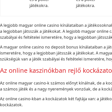
játékokra.
játékokra.
A legjobb magyar online casino kínálataiban a játékosoknak
a legjobban játsszák a játékokat. A legjobb magyar online 
szabályai és feltételei ismeretére, hogy a legjobban játsszák
A magyar online casino no deposit bonus kínálataiban a ját
ismeretére, hogy a legjobban játsszák a játékokat. A magy
szükségük van a játék szabályai és feltételei ismeretére, ho
Az online kaszinókban rejlő kockázat
Az online magyar casino-k számos előnyt kínálnak, de a ko
a számos játék és a nagy nyeremények vonzóak, de a kockáz
Az online casino-kban a kockázatok két fajtája van: a játék
kockázatok.