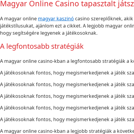
Magyar Online Casino tapasztalt játsz
A magyar online
magyar kaszinó
casino szereplőknek, akik
játékstílusukat, ajánlom ezt a cikket. A legjobb magyar on
hogy segítségére legyenek a játékosoknak.
A legfontosabb stratégiák
A magyar online casino-kban a legfontosabb stratégiák a 
A játékosoknak fontos, hogy megismerkedjenek a játék sza
A játékosoknak fontos, hogy megismerkedjenek a játék sza
A játékosoknak fontos, hogy megismerkedjenek a játék sza
A játékosoknak fontos, hogy megismerkedjenek a játék sza
A játékosoknak fontos, hogy megismerkedjenek a játék sza
A magyar online casino-kban a legjobb stratégiák a követk