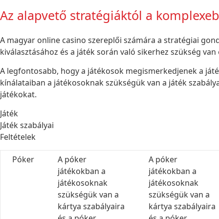
Az alapvető stratégiáktól a komplexeb
A magyar online casino szereplői számára a stratégiai gon
kiválasztásához és a játék során való sikerhez szükség van e
A legfontosabb, hogy a játékosok megismerkedjenek a játék 
kínálataiban a játékosoknak szükségük van a játék szabályai
játékokat.
Játék
Játék szabályai
Feltételek
Póker
A póker
A póker
játékokban a
játékokban a
játékosoknak
játékosoknak
szükségük van a
szükségük van a
kártya szabályaira
kártya szabályaira
és a póker
és a póker