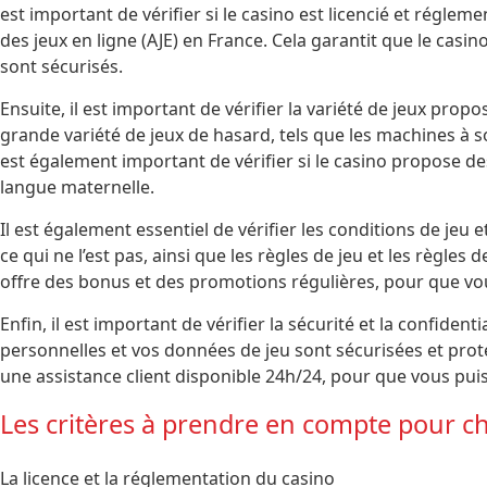
est important de vérifier si le casino est licencié et réglemen
des jeux en ligne (AJE) en France. Cela garantit que le casi
sont sécurisés.
Ensuite, il est important de vérifier la variété de jeux prop
grande variété de jeux de hasard, tels que les machines à sous
est également important de vérifier si le casino propose de
langue maternelle.
Il est également essentiel de vérifier les conditions de jeu e
ce qui ne l’est pas, ainsi que les règles de jeu et les règles
offre des bonus et des promotions régulières, pour que vou
Enfin, il est important de vérifier la sécurité et la confide
personnelles et vos données de jeu sont sécurisées et protég
une assistance client disponible 24h/24, pour que vous puis
Les critères à prendre en compte pour cho
La licence et la réglementation du casino