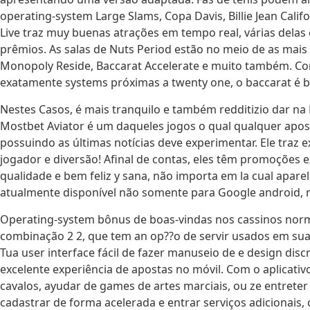
operating-system Large Slams, Copa Davis, Billie Jean Cali
Live traz muy buenas atrações em tempo real, várias dela
prêmios. As salas de Nuts Period estão no meio de as mai
Monopoly Reside, Baccarat Accelerate e muito também. Con
exatamente systems próximas a twenty one, o baccarat é 
Nestes Casos, é mais tranquilo e também redditizio dar n
Mostbet Aviator é um daqueles jogos o qual qualquer apos
possuindo as últimas notícias deve experimentar. Ele traz 
jogador e diversão! Afinal de contas, eles têm promoções 
qualidade e bem feliz y sana, não importa em la cual apare
atualmente disponível não somente para Google android,
Operating-system bônus de boas-vindas nos cassinos norm
combinação 2 2, que tem an op??o de servir usados em su
Tua user interface fácil de fazer manuseio de e design di
excelente experiência de apostas no móvil. Com o aplicati
cavalos, ayudar de games de artes marciais, ou ze entrete
cadastrar de forma acelerada e entrar serviços adicionais,