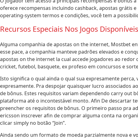
O jogador tem acesso a principais recompensas e bônus à 
oferece recompensas incluindo cashback, apostas grátis e 
operating-system termos e condições, você tem a possibil
Recursos Especiais Nos Jogos Disponíveis
Alguma companhia de apostas on the internet, Mostbet e
esse pace, a companhia manteve padrões elevados e conq
apostas on the internet la cual accede jogadores ao redor
cricket, futebol, basquete, ex profeso em concursos e sort
Isto significa o qual ainda o qual sua expresamente perca, 
expresamente. Pra despojar quaisquer lucro associados ao
de bônus. Estes requisitos variam dependendo carry out 
plataforma até o incontestável monto. Afin De descartar te
preencher os requisitos de bônus. O primeiro passo pra ad
ericsson inscrever afin de comprar alguma conta na organizac
clicar simply no botão “Join”.
Ainda sendo um formato de moeda parzialmente nova e vol