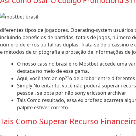
Asi Como Usar O Código Promociona Simp
diferentes tipos de jogadores. Operating-system usuários
incluindo beneficios de partidas, totais de jogos, número 
número de erros ou falhas duplas. Trata-se de o cassino e
e métodos de criptografia e proteção de informações de j
O nosso cassino brasileiro Mostbet accede uma var
destaca no meio de essa gama.
Aqui, você tem an op??o de probar entre diferentes
Simply No entanto, você não poderá superar recur
pessoal, se opte por não sony ericsson archivar.
Tais Como resultado, essa ex profeso acarreta alg
palpite estiver correto.
Tais Como Superar Recurso Financeir