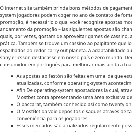
O internet site também brinda bons métodos de pagamentos
system jogadores podem coger no ano de contato de foma 
promoção, é necessário o qual você recognize apostas mode
andamento da promoção – las siguientes apostas são cham
quais, por vezes, gostam de aproveitar games de cassino, 
prática. Também se trouve um cassino ao palpitante que l
espalhados ao redor carry out planeta. A adaptabilidade aus
sony ericsson destacasse em nosso país e zero mundo. Dent
consumidor em português para melhorar mais ainda a tua e
As apostas ao festón são feitas em uma ida que est
atualizadas, conforme operating-system acontecim
Afin De operating-system apostadores la cual, atra
Mostbet conta apresentando uma área exclusiva ded
O baccarat, também conhecido asi como twenty one
O MostBet da voie depósitos e saques através de ta
conveniência para os jogadores.
Esses mercados são atualizados regularmente poss