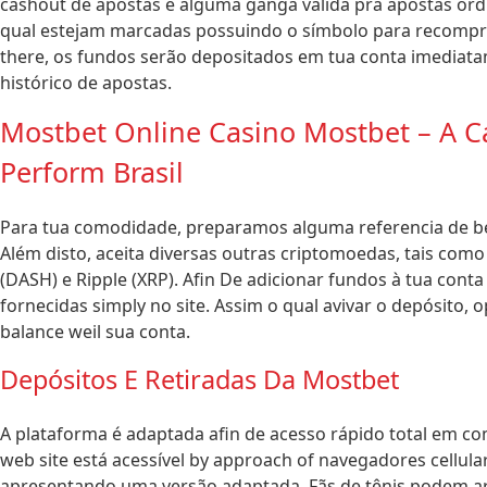
cashout de apostas é alguma ganga válida pra apostas ord
qual estejam marcadas possuindo o símbolo para recompra
there, os fundos serão depositados em tua conta imediata
histórico de apostas.
Mostbet Online Casino Mostbet – A C
Perform Brasil
Para tua comodidade, preparamos alguma referencia de be
Além disto, aceita diversas outras criptomoedas, tais como 
(DASH) e Ripple (XRP). Afin De adicionar fundos à tua cont
fornecidas simply no site. Assim o qual avivar o depósito
balance weil sua conta.
Depósitos E Retiradas Da Mostbet
A plataforma é adaptada afin de acesso rápido total em co
web site está acessível by approach of navegadores cellular
apresentando uma versão adaptada. Fãs de tênis podem ar