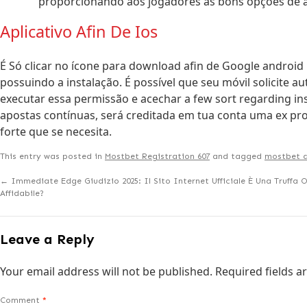
proporcionando aos jogadores as bons opções de ap
Aplicativo Afin De Ios
É Só clicar no ícone para download afin de Google android 
possuindo a instalação. É possível que seu móvil solicite au
executar essa permissão e acechar a few sort regarding ins
apostas contínuas, será creditada em tua conta uma ex pr
forte que se necesita.
This entry was posted in
Mostbet Registration 607
and tagged
mostbet 
←
Immediate Edge Giudizio 2025: Il Sito Internet Ufficiale È Una Truffa O
Affidabile?
Leave a Reply
Your email address will not be published.
Required fields 
Comment
*