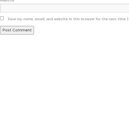
Website
Save my name, email, and website in this browser for the next time