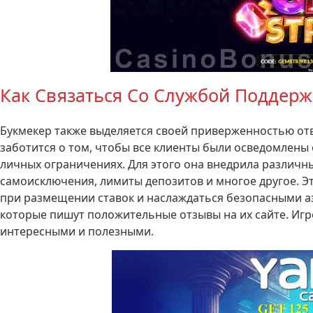
Как Связаться Со Службой Поддерж
Букмекер также выделяется своей приверженностью от
заботится о том, чтобы все клиенты были осведомлены о
личных ограничениях. Для этого она внедрила различн
самоисключения, лимиты депозитов и многое другое. 
при размещении ставок и наслаждаться безопасными а
которые пишут положительные отзывы на их сайте. Игр
интересными и полезными.