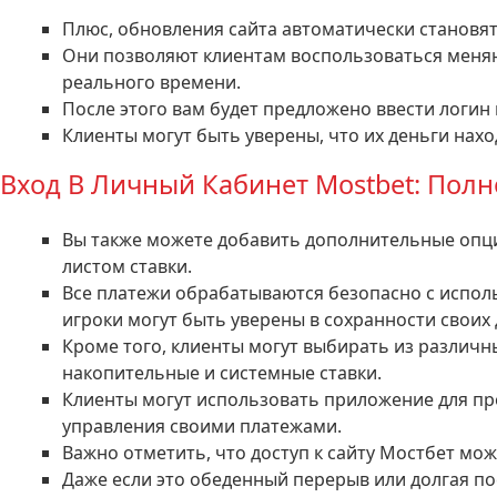
Плюс, обновления сайта автоматически становят
Они позволяют клиентам воспользоваться меня
реального времени.
После этого вам будет предложено ввести логин 
Клиенты могут быть уверены, что их деньги нахо
Вход В Личный Кабинет Mostbet: Полн
Вы также можете добавить дополнительные опци
листом ставки.
Все платежи обрабатываются безопасно с испо
игроки могут быть уверены в сохранности своих
Кроме того, клиенты могут выбирать из различны
накопительные и системные ставки.
Клиенты могут использовать приложение для про
управления своими платежами.
Важно отметить, что доступ к сайту Мостбет мож
Даже если это обеденный перерыв или долгая п