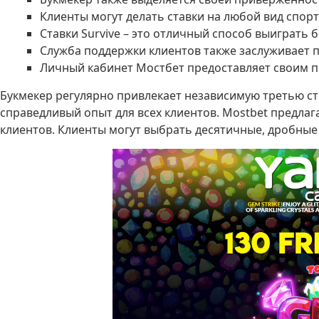
Клиенты могут делать ставки на любой вид спорт
Ставки Survive – это отличный способ выиграть 
Служба поддержки клиентов также заслуживает 
Личный кабинет Мостбет предоставляет своим 
Букмекер регулярно привлекает независимую третью ст
справедливый опыт для всех клиентов. Mostbet предла
клиентов. Клиенты могут выбрать десятичные, дробные