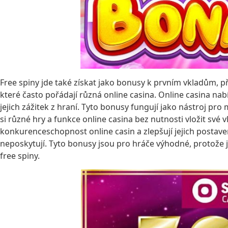
Free spiny jde také získat jako bonusy k prvním vkladům, 
které často pořádají různá online casina. Online casina nabí
jejich zážitek z hraní. Tyto bonusy fungují jako nástroj pr
si různé hry a funkce online casina bez nutnosti vložit své 
konkurenceschopnost online casin a zlepšují jejich postave
neposkytují. Tyto bonusy jsou pro hráče výhodné, protože j
free spiny.