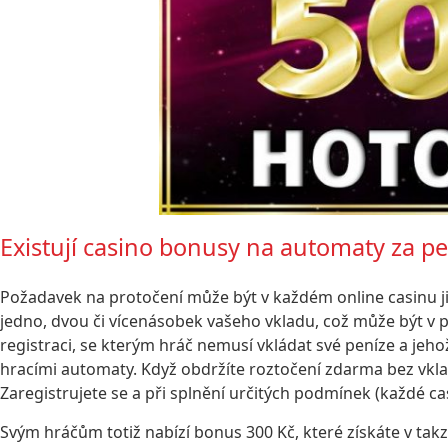
Existují casino bonusy na automaty za pe
Požadavek na protočení může být v každém online casinu ji
jedno, dvou či vícenásobek vašeho vkladu, což může být v 
registraci, se kterým hráč nemusí vkládat své peníze a jeh
hracími automaty. Když obdržíte roztočení zdarma bez vkla
Zaregistrujete se a při splnění určitých podmínek (každé c
Svým hráčům totiž nabízí bonus 300 Kč, které získáte v ta