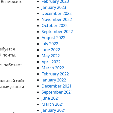
February 2023
. Вы можете
January 2023
December 2022
November 2022
October 2022
September 2022
August 2022
July 2022
ебуется
June 2022
й почты.
May 2022
April 2022
ая работает
March 2022
February 2022
January 2022
иальный сайт
December 2021
ьные деньги.
September 2021
June 2021
March 2021
January 2021