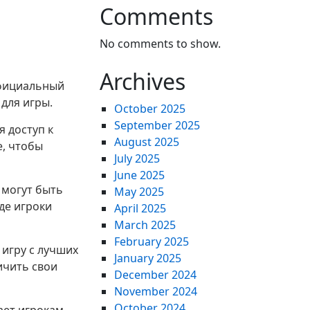
Comments
No comments to show.
Archives
официальный
 для игры.
October 2025
September 2025
я доступ к
August 2025
е, чтобы
July 2025
June 2025
 могут быть
May 2025
где игроки
April 2025
March 2025
February 2025
 игру с лучших
January 2025
ичить свои
December 2024
November 2024
October 2024