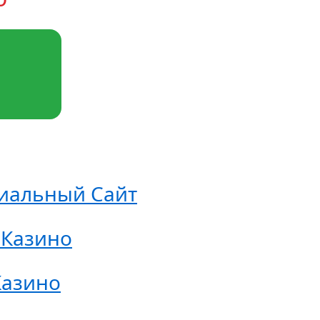
Ь
иальный Сайт
 Казино
Казино