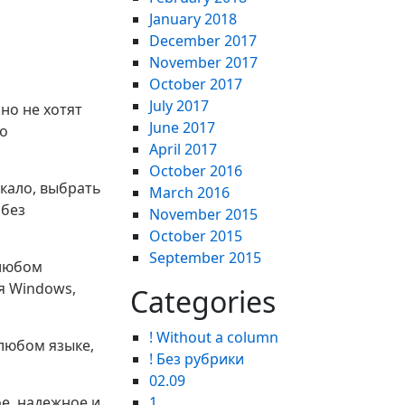
January 2018
December 2017
November 2017
October 2017
July 2017
 но не хотят
June 2017
то
April 2017
October 2016
ркало, выбрать
March 2016
 без
November 2015
October 2015
September 2015
 любом
я Windows,
Categories
! Without a column
 любом языке,
! Без рубрики
02.09
ое, надежное и
1