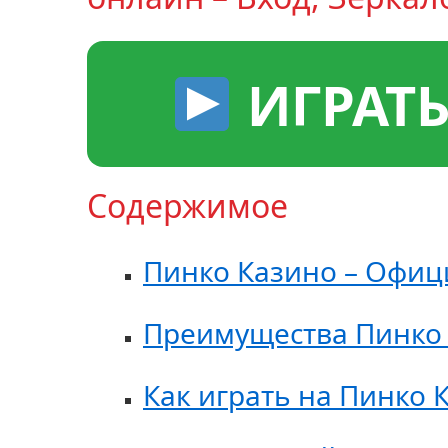
ИГРАТ
Содержимое
Пинко Казино – Офиц
Преимущества Пинко
Как играть на Пинко 