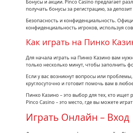
Бонусы и акции. Pinco Casino предлагает ра
получать бонусы за регистрацию, за депозит 
Безопасность и конфиденциальность. Официа
конфиденциальность игроков, используя со
Как играть на Пинко Кази
Для начала играть на Пинко Казино вам нуж
только несколько минут, чтобы заполнить ф
Если у вас возникнут вопросы или проблемы,
круглосуточно и готовит помочь вам в любое
Пинко Казино – это выбор для тех, кто ищет
Pinco Casino – это место, где вы можете иг
Играть Онлайн – Вход