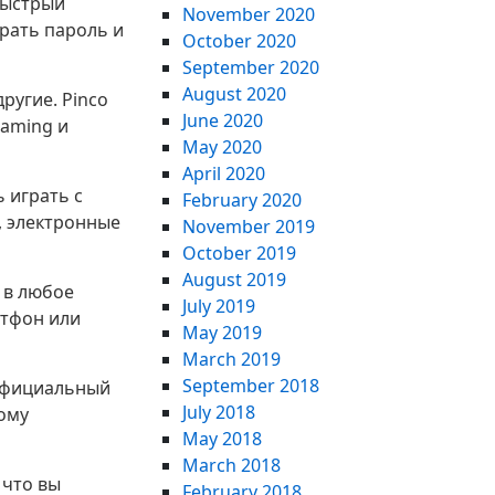
быстрый
November 2020
брать пароль и
October 2020
September 2020
August 2020
ругие. Pinco
June 2020
gaming и
May 2020
April 2020
 играть с
February 2020
, электронные
November 2019
October 2019
August 2019
 в любое
July 2019
ртфон или
May 2019
March 2019
September 2018
 Официальный
July 2018
ному
May 2018
March 2018
 что вы
February 2018