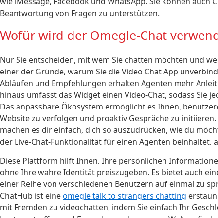
wie iMessage, Facebook und WhatsApp. Sie können auch Ch
Beantwortung von Fragen zu unterstützen.
Wofür wird der Omegle-Chat verwend
Nur Sie entscheiden, mit wem Sie chatten möchten und wel
einer der Gründe, warum Sie die Video Chat App unverbind
Abläufen und Empfehlungen erhalten Agenten mehr Anleitun
hinaus umfasst das Widget einen Video-Chat, sodass Sie j
Das anpassbare Ökosystem ermöglicht es Ihnen, benutzerde
Website zu verfolgen und proaktiv Gespräche zu initiiere
machen es dir einfach, dich so auszudrücken, wie du möcht
der Live-Chat-Funktionalität für einen Agenten beinhaltet, 
Diese Plattform hilft Ihnen, Ihre persönlichen Information
ohne Ihre wahre Identität preiszugeben. Es bietet auch ein
einer Reihe von verschiedenen Benutzern auf einmal zu sp
ChatHub ist eine
omegle talk to strangers chatting
erstaunl
mit Fremden zu videochatten, indem Sie einfach Ihr Geschl