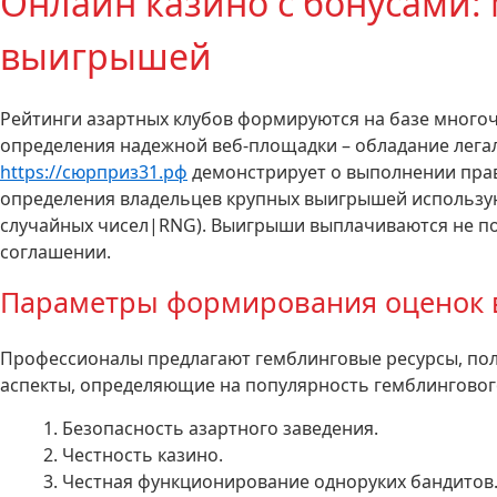
Онлайн казино с бонусами:
выигрышей
Рейтинги азартных клубов формируются на базе много
определения надежной веб-площадки – обладание лега
https://сюрприз31.рф
демонстрирует о выполнении прав
определения владельцев крупных выигрышей использу
случайных чисел|RNG). Выигрыши выплачиваются не по
соглашении.
Параметры формирования оценок 
Профессионалы предлагают гемблинговые ресурсы, пол
аспекты, определяющие на популярность гемблингового
Безопасность азартного заведения.
Честность казино.
Честная функционирование одноруких бандитов