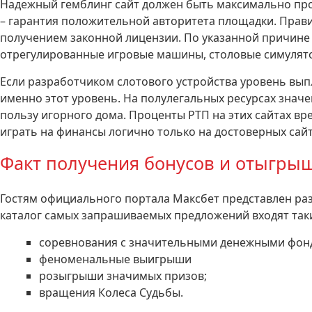
Надежный гемблинг сайт должен быть максимально про
– гарантия положительной авторитета площадки. Прав
получением законной лицензии. По указанной причине
отрегулированные игровые машины, столовые симулято
Если разработчиком слотового устройства уровень вып
именно этот уровень. На полулегальных ресурсах значе
пользу игорного дома. Проценты РТП на этих сайтах в
играть на финансы логично только на достоверных сайт
Факт получения бонусов и отыгрыш
Гостям официального портала Максбет представлен ра
каталог самых запрашиваемых предложений входят так
соревнования с значительными денежными фон
феноменальные выигрыши
розыгрыши значимых призов;
вращения Колеса Судьбы.