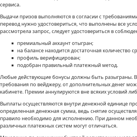
сервиса.
Выдачи призов выполняются в согласии с требованиями
перевод нужно удостовериться, что выполнены все усл
рассмотрела запрос, следует удостовериться в соблюде
премиальный аккаунт отыгран;
на балансе находится достаточная количество ср
профиль верифицирован;
подобран правильный платежный метод.
Любые действующие бонусы должны быть разыграны. В с
требования по вейджеру, от дополнительных денег мож
кабинете. Премии аннулируются вне всяких условий ли
Выплаты осуществляются внутри денежной единице про
определенная денежная сумма, ведь снятие осуществля
правило необходимо для исполнению. При данном необ
различных платежных систем могут отличаться.