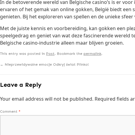
In de betoverende wereld van Belgische casino’s is er voor i
ervaren of het gemak van online gokken, België biedt een sc
genieten. Bij het exploreren van spellen en de unieke sfeer v
Met de juiste kennis en voorbereiding, kan gokken een plezi
speelgedrag en geniet van wat deze fascinerende wereld te 
Belgische casino-industrie alleen maar blijven groeien.
This entry was posted in
Post
. Bookmark the
permalink
.
←
Nieprzewidywalne emocje Odkryj świat Plinko!
Leave a Reply
Your email address will not be published.
Required fields 
Comment
*