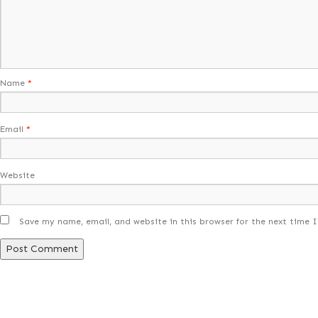
Name
*
Email
*
Website
Save my name, email, and website in this browser for the next time