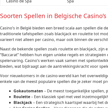
Casino de Spa
Spa
Soorten Spellen in Belgische Casino’s
Casino’s in België bieden een breed scala aan spellen die d
traditionele tafelspellen zoals blackjack en roulette tot mo
varieert niet alleen per casino, maar ook binnen de versch
Naast de bekende spellen zoals roulette en blackjack, zijn e
“Baccarat” hebben hun eigen unieke regels en strategieën 
spelervaring. Casino’s werken vaak samen met spelontwikk
bieden, wat bijdraagt aan de aantrekkingskracht voor spele
Voor nieuwkomers in de casino-wereld kan het overweldigen
enkele van de meest populaire spellen die je zeker moet p
Gokautomaten
– De meest toegankelijke spellen, 
Roulette
– Een klassiek spel met veel inzetmogelijk
Blackjack
– Een strategisch kaartspel waarbij het d