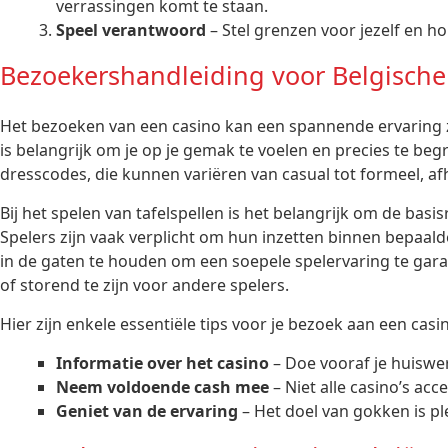
verrassingen komt te staan.
Speel verantwoord
– Stel grenzen voor jezelf en h
Bezoekershandleiding voor Belgische
Het bezoeken van een casino kan een spannende ervaring zi
is belangrijk om je op je gemak te voelen en precies te beg
dresscodes, die kunnen variëren van casual tot formeel, afh
Bij het spelen van tafelspellen is het belangrijk om de basis
Spelers zijn vaak verplicht om hun inzetten binnen bepaalde
in de gaten te houden om een soepele spelervaring te gara
of storend te zijn voor andere spelers.
Hier zijn enkele essentiële tips voor je bezoek aan een casin
Informatie over het casino
– Doe vooraf je huiswer
Neem voldoende cash mee
– Niet alle casino’s ac
Geniet van de ervaring
– Het doel van gokken is plez