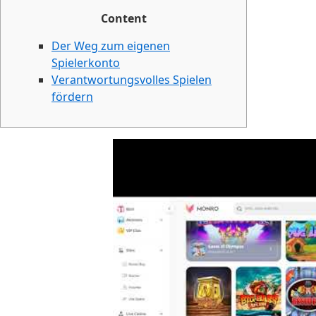
Content
Der Weg zum eigenen
Spielerkonto
Verantwortungsvolles Spielen
fördern