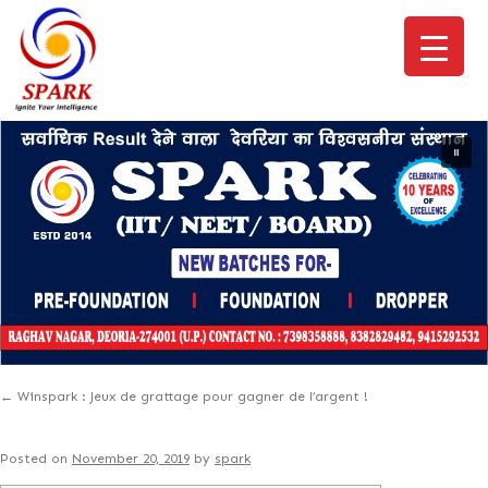
←
Winspark : Jeux de grattage pour gagner de l’argent !
Posted on
November 20, 2019
by
spark