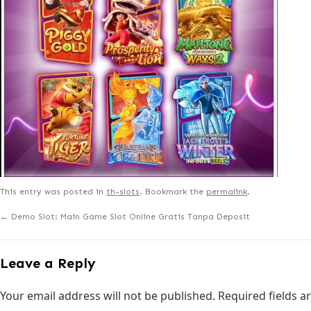
This entry was posted in
th-slots
. Bookmark the
permalink
.
←
Demo Slot: Main Game Slot Online Gratis Tanpa Deposit
Leave a Reply
Your email address will not be published.
Required fields 