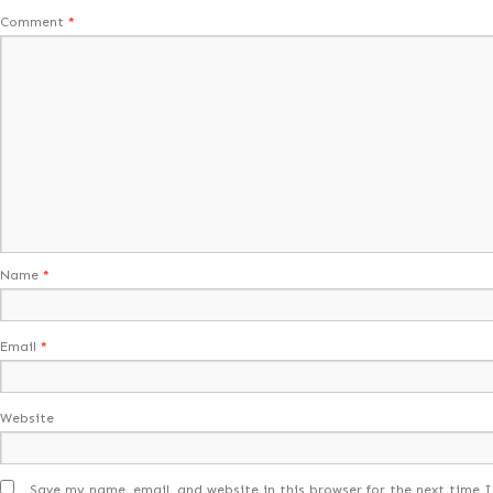
Comment
*
Name
*
Email
*
Website
Save my name, email, and website in this browser for the next time