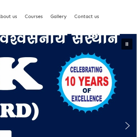
bout us
Courses
Gallery
Contact us