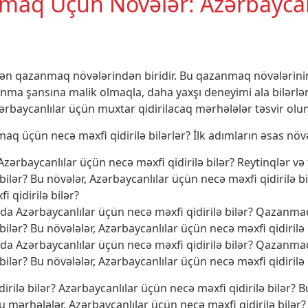
maq Üçün Növələr: Azərbaycan
ilən qazanmaq növələrindən biridir. Bu qazanmaq növələrini
nma şansına malik olmaqla, daha yaxşı deneyimi ala bilərlə
baycanlılar üçün muxtar qidirilacaq mərhələlər təsvir olu
aq üçün necə məxfi qidirilə bilərlər? İlk adımların əsas növə
Azərbaycanlılar üçün necə məxfi qidirilə bilər? Reytinqlər və t
bilər? Bu növələr, Azərbaycanlılar üçün necə məxfi qidirilə bi
 qidirilə bilər?
a Azərbaycanlılar üçün necə məxfi qidirilə bilər? Qazanmaq 
bilər? Bu növələlər, Azərbaycanlılar üçün necə məxfi qidirilə 
a Azərbaycanlılar üçün necə məxfi qidirilə bilər? Qazanmaq 
bilər? Bu növələlər, Azərbaycanlılar üçün necə məxfi qidirilə 
ilə bilər? Azərbaycanlılar üçün necə məxfi qidirilə bilər? B
u mərhələlər, Azərbaycanlılar üçün necə məxfi qidirilə bilər?