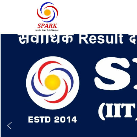
Skip
to
cont