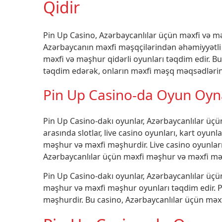
Qidir
Pin Up Casino, Azərbaycanlılar üçün məxfi və mə
Azərbaycanın məxfi məşqçilərindən əhəmiyyətli b
məxfi və məşhur qidərli oyunları təqdim edir. B
təqdim edərək, onların məxfi məşq məqsədlərini 
Pin Up Casino-da Oyun Oyn
Pin Up Casino-dakı oyunlar, Azərbaycanlılar üç
arasında slotlar, live casino oyunları, kart oyunl
məşhur və məxfi məşhurdir. Live casino oyunları
Azərbaycanlılar üçün məxfi məşhur və məxfi mə
Pin Up Casino-dakı oyunlar, Azərbaycanlılar üç
məşhur və məxfi məşhur oyunları təqdim edir. P
məşhurdir. Bu casino, Azərbaycanlılar üçün məx