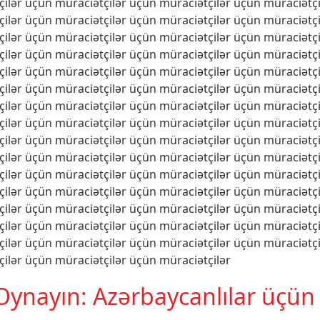
çilər üçün müraciətçilər üçün müraciətçilər üçün müraciətç
çilər üçün müraciətçilər üçün müraciətçilər üçün müraciətç
çilər üçün müraciətçilər üçün müraciətçilər üçün müraciətç
çilər üçün müraciətçilər üçün müraciətçilər üçün müraciətç
çilər üçün müraciətçilər üçün müraciətçilər üçün müraciətç
çilər üçün müraciətçilər üçün müraciətçilər üçün müraciətç
çilər üçün müraciətçilər üçün müraciətçilər üçün müraciətç
çilər üçün müraciətçilər üçün müraciətçilər üçün müraciətç
çilər üçün müraciətçilər üçün müraciətçilər üçün müraciətç
çilər üçün müraciətçilər üçün müraciətçilər üçün müraciətç
çilər üçün müraciətçilər üçün müraciətçilər üçün müraciətç
çilər üçün müraciətçilər üçün müraciətçilər üçün müraciətç
çilər üçün müraciətçilər üçün müraciətçilər üçün müraciətç
çilər üçün müraciətçilər üçün müraciətçilər üçün müraciətç
çilər üçün müraciətçilər üçün müraciətçilər üçün müraciətç
çilər üçün müraciətçilər üçün müraciətçilər
Oynayın: Azərbaycanlılar üçün