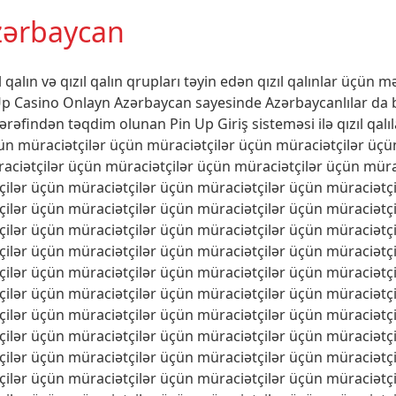
zərbaycan
 qalın və qızıl qalın qrupları təyin edən qızıl qalınlar üçün 
in Up Casino Onlayn Azərbaycan sayesinde Azərbaycanlılar da
o tərəfindən təqdim olunan Pin Up Giriş sisteməsi ilə qızıl qal
ün müraciətçilər üçün müraciətçilər üçün müraciətçilər üçü
aciətçilər üçün müraciətçilər üçün müraciətçilər üçün müra
çilər üçün müraciətçilər üçün müraciətçilər üçün müraciətç
çilər üçün müraciətçilər üçün müraciətçilər üçün müraciətç
çilər üçün müraciətçilər üçün müraciətçilər üçün müraciətç
çilər üçün müraciətçilər üçün müraciətçilər üçün müraciətç
çilər üçün müraciətçilər üçün müraciətçilər üçün müraciətç
çilər üçün müraciətçilər üçün müraciətçilər üçün müraciətç
çilər üçün müraciətçilər üçün müraciətçilər üçün müraciətç
çilər üçün müraciətçilər üçün müraciətçilər üçün müraciətç
çilər üçün müraciətçilər üçün müraciətçilər üçün müraciətç
çilər üçün müraciətçilər üçün müraciətçilər üçün müraciətç