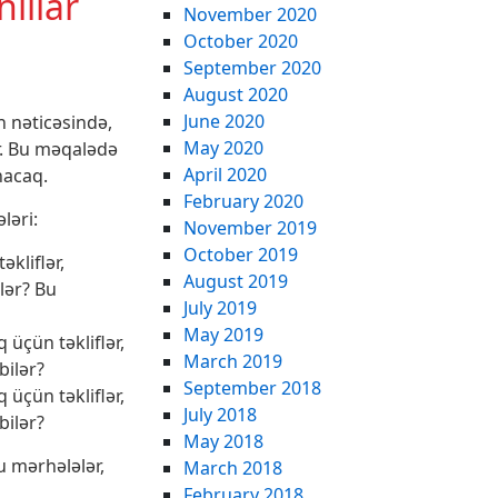
lılar
November 2020
October 2020
September 2020
August 2020
June 2020
n nəticəsində,
May 2020
r. Bu məqalədə
April 2020
nacaq.
February 2020
ləri:
November 2019
October 2019
əkliflər,
August 2019
lər? Bu
July 2019
May 2019
üçün təkliflər,
March 2019
bilər?
September 2018
üçün təkliflər,
July 2018
bilər?
May 2018
u mərhələlər,
March 2018
February 2018